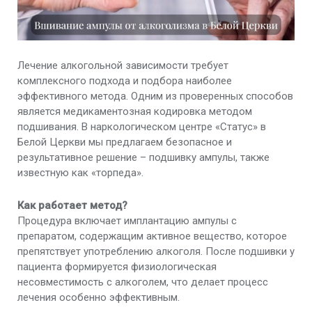
Срочное кодирование от алкоголизма
Кодирование от алкоголя в стационаре
Лечение алкогольной зависимости требует
Кодирование алкоголизма на дому
комплексного подхода и подбора наиболее
эффективного метода. Одним из проверенных способов
Раскодирование
является медикаментозная кодировка методом
подшивания. В наркологическом центре «Статус» в
Кодирование методом гипноза
Белой Церкви мы предлагаем безопасное и
результативное решение – подшивку ампулы, также
Внутримышечная инъекция блокатора
известную как «торпеда».
алкоголя «Дисульфирам»
Как работает метод?
Кодирование зависимости по методике
Процедура включает имплантацию ампулы с
Довженко
препаратом, содержащим активное вещество, которое
препятствует употреблению алкоголя. После подшивки у
Имплантация блокатора алкоголя «Эспераль»
пациента формируется физиологическая
несовместимость с алкоголем, что делает процесс
лечения особенно эффективным.