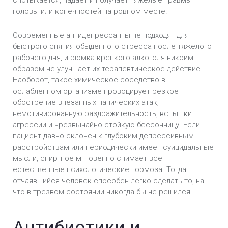
спотыкается, падает и получает тяжелые травмы
головы или конечностей на ровном месте.
Современные антидепрессанты не подходят для
быстрого снятия обыденного стресса после тяжелого
рабочего дня, и рюмка крепкого алкоголя никоим
образом не улучшает их терапевтическое действие.
Наоборот, такое химическое соседство в
ослабленном организме провоцирует резкое
обострение внезапных панических атак,
немотивированную раздражительность, вспышки
агрессии и чрезвычайно стойкую бессонницу. Если
пациент давно склонен к глубоким депрессивным
расстройствам или периодически имеет суицидальные
мысли, спиртное мгновенно снимает все
естественные психологические тормоза. Тогда
отчаявшийся человек способен легко сделать то, на
что в трезвом состоянии никогда бы не решился.
Антибиотики и