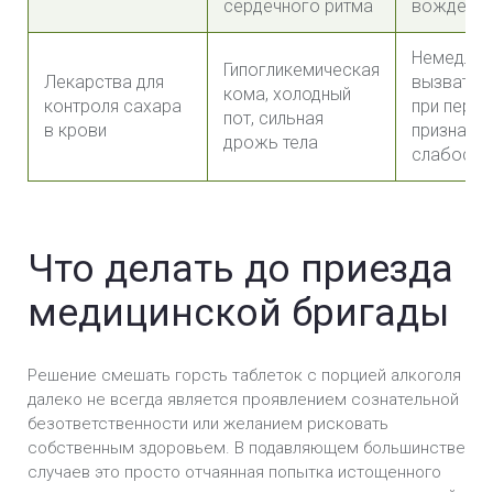
сердечного ритма
вождения
Немедлен
Гипогликемическая
Лекарства для
вызвать 
кома, холодный
контроля сахара
при перв
пот, сильная
в крови
признака
дрожь тела
слабости
Что делать до приезда
медицинской бригады
Решение смешать горсть таблеток с порцией алкоголя
далеко не всегда является проявлением сознательной
безответственности или желанием рисковать
собственным здоровьем. В подавляющем большинстве
случаев это просто отчаянная попытка истощенного