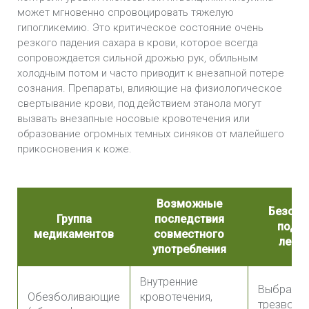
может мгновенно спровоцировать тяжелую
гипогликемию. Это критическое состояние очень
резкого падения сахара в крови, которое всегда
сопровождается сильной дрожью рук, обильным
холодным потом и часто приводит к внезапной потере
сознания. Препараты, влияющие на физиологическое
свертывание крови, под действием этанола могут
вызвать внезапные носовые кровотечения или
образование огромных темных синяков от малейшего
прикосновения к коже.
Возможные
Безопа
Группа
последствия
подхо
медикаментов
совместного
лече
употребления
Внутренние
Выбрать 
Обезболивающие
кровотечения,
трезвость