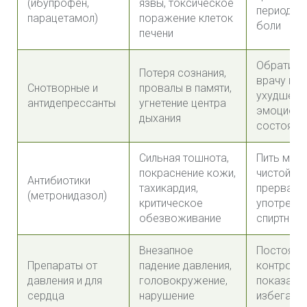
(ибупрофен,
язвы, токсическое
период те
парацетамол)
поражение клеток
боли
печени
Обратить
Потеря сознания,
врачу при
Снотворные и
провалы в памяти,
ухудшени
антидепрессанты
угнетение центра
эмоциона
дыхания
состояни
Сильная тошнота,
Пить мно
покраснение кожи,
чистой во
Антибиотики
тахикардия,
прервать
(метронидазол)
критическое
употребл
обезвоживание
спиртног
Внезапное
Постоянн
Препараты от
падение давления,
контроли
давления и для
головокружение,
показател
сердца
нарушение
избегать