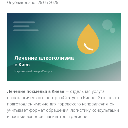
Опубликовано: 26.05.2026
Амбулаторное лечение алкоголизма в Киеве
Программа «12 шагов» в Киеве
Реабилитация от алкоголизма в Киеве
Анонимное лечение алкоголизма в Киеве
Лечение алкоголизма в стационаре в Киеве
Лечение алкоголизма на дому в Киеве
Причины алкоголизма в Киеве
Лечение похмелья в Киеве
— отдельная услуга
Стадии алкоголизма в Киеве
наркологического центра «Статус» в Киеве. Этот текст
подготовлен именно для городского направления: он
учитывает формат обращения, логистику консультации
Этапы лечения алкоголизма в Киеве
и частые запросы пациентов в регионе.
Методы лечения алкоголизма в Киеве