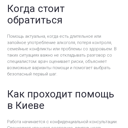
Когда стоит
Медикаментозное лечение алкоголизма в
Киеве
обратиться
Комплексное лечение алкоголизма в Киеве
Помощь актуальна, когда есть длительное или
Лечение алкогольной интоксикации в Киеве
запойное употребление алкоголя, потеря контроля,
семейные конфликты или проблемы со здоровьем. В
таких ситуациях важно не откладывать разговор со
специалистом: врач оценивает риски, объясняет
возможные варианты помощи и помогает выбрать
безопасный первый шаг.
Как проходит помощь
в Киеве
Работа начинается с конфиденциальной консультации.
Специалист уточняет состояние, длительность