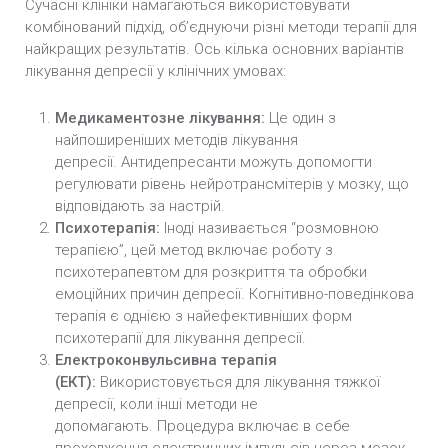
Сучасні клініки намагаються використовувати
комбінований підхід, об’єднуючи різні методи терапії для
найкращих результатів. Ось кілька основних варіантів
лікування депресії у клінічних умовах:
Медикаментозне лікування:
Це один з
найпоширеніших методів лікування
депресії. Антидепресанти можуть допомогти
регулювати рівень нейротрансмітерів у мозку, що
відповідають за настрій.
Психотерапія:
Іноді називається “розмовною
терапією”, цей метод включає роботу з
психотерапевтом для розкриття та обробки
емоційних причин депресії. Когнітивно-поведінкова
терапія є однією з найефективніших форм
психотерапії для лікування депресії.
Електроконвульсивна терапія
(ЕКТ):
Використовується для лікування тяжкої
депресії, коли інші методи не
допомагають. Процедура включає в себе