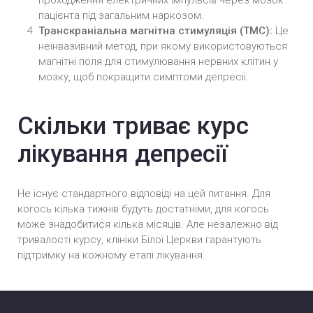
проходження електричних імпульсів через мозок
пацієнта під загальним наркозом.
Транскраніальна магнітна стимуляція (ТМС):
Це
неінвазивний метод, при якому використовуються
магнітні поля для стимулювання нервних клітин у
мозку, щоб покращити симптоми депресії.
Скільки триває курс
лікування депресії
Не існує стандартного відповіді на цей питання. Для
когось кілька тижнів будуть достатніми, для когось
може знадобитися кілька місяців. Але незалежно від
тривалості курсу, клініки Білої Церкви гарантують
підтримку на кожному етапі лікування.