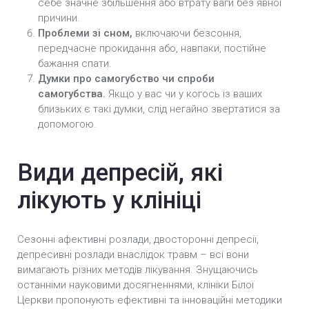
себе значне збільшення або втрату ваги без явної
причини.
Проблеми зі сном,
включаючи безсоння,
передчасне прокидання або, навпаки, постійне
бажання спати.
Думки про самогубство чи спроби
самогубства.
Якщо у вас чи у когось із ваших
близьких є такі думки, слід негайно звертатися за
допомогою.
Види депресій, які
лікують у клініці
Сезонні афективні розлади, двосторонні депресії,
депресивні розлади внаслідок травм – всі вони
вимагають різних методів лікування. Знущаючись
останніми науковими досягненнями, клініки Білої
Церкви пропонують ефективні та інноваційні методики