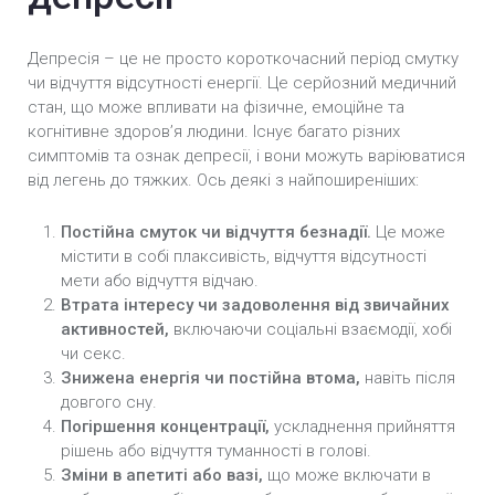
Депресія – це не просто короткочасний період смутку
чи відчуття відсутності енергії. Це серйозний медичний
стан, що може впливати на фізичне, емоційне та
когнітивне здоров’я людини. Існує багато різних
симптомів та ознак депресії, і вони можуть варіюватися
від легень до тяжких. Ось деякі з найпоширеніших:
Постійна смуток чи відчуття безнадії.
Це може
містити в собі плаксивість, відчуття відсутності
мети або відчуття відчаю.
Втрата інтересу чи задоволення від звичайних
активностей,
включаючи соціальні взаємодії, хобі
чи секс.
Знижена енергія чи постійна втома,
навіть після
довгого сну.
Погіршення концентрації,
ускладнення прийняття
рішень або відчуття туманності в голові.
Зміни в апетиті або вазі,
що може включати в