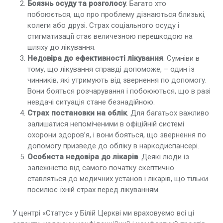
Боязнь осуду та розголосу
. Багато хто
побоюється, що про проблему дізнаються близькі,
колеги або друзі. Страх соціального осуду і
стигматизації стає величезною перешкодою на
шляху до лікування.
Недовіра до ефективності лікування
. Сумніви в
тому, що лікування справді допоможе, – один із
чинників, які утримують від звернення по допомогу.
Вони бояться розчарування і побоюються, що в разі
невдачі ситуація стане безнадійною.
Страх постановки на облік
. Для багатьох важливо
залишатися непоміченими в офіційній системі
охорони здоров’я, і вони бояться, що звернення по
допомогу призведе до обліку в наркодиспансері.
Особиста недовіра до лікарів
. Деякі люди із
залежністю від самого початку скептично
ставляться до медичних установ і лікарів, що тільки
посилює їхній страх перед лікуванням.
У центрі «Статус» у Білій Церкві ми враховуємо всі ці