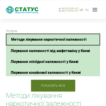
+38 (067)1000-437
uk
ru
+38 (077)1000-437
Услуги
Методи лікування наркотичної залежності
Лікування залежності від амфетаміну у Києві
Лікування опіоїдної залежності у Києві
Лікування кокаїнової залежності у Києві
Лікування героїнової залежності у Києві
ПОКАЗАТЬ ВСЕ
Методи лікування
Лікування наркоманії в стаціонарі у Києві
наркотичної залежності
Методи лікування наркотичної залежності у