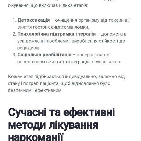
лікування, що включає кілька етапів:
Імплантація Продетоксон
Детоксикація
– очищення організму від токсинів і
Екстрена наркологічна допомога
зняття гострих симптомів ломки.
Психологічна підтримка і терапія
– допомога в
Зняття наркотичної ломки вдома
усвідомленні проблеми і вироблення стійкості до
рецидивів.
Зняття ломки УБОД
Соціальна реабілітація
– повернення до
повноцінного життя та інтеграція в суспільство.
Виклик нарколога анонімно
Кожен етап підбирається індивідуально, залежно від
Лікування наркоманії в стаціонарі
стану і потреб пацієнта, щоб відновлення було
безпечним і ефективним.
Лікування героїнової залежності
Лікування кокаїнової залежності
Сучасні та ефективні
методи лікування
Лікування опіоїдної залежності
наркоманії
Лікування залежності від амфетаміну