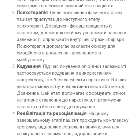
симптоми і полегшити фізичний стан пацієнта.
Психотерапія
. Після поліпшення фізичного стану
пацієнт приступає до наступного етапу –
психотерапії. Досвідчені фахівці працюють із
пацієнтом, допомагаючи йому усвідомити наслідки
залежності, опрацювати внутрішні страхи і бар’єри.
Психотерапія допомагає закласти основу для
емоційного відновлення і впевненості в
майбутньому.
Кодування
. Під час лікування опіоїдної залежності
застосовується кодування з використанням
налтрексону, що блокує ефекти наркотиків. В інших
випадках можуть бути ефективні гіпноз або метод
Довженка. Цей етап допомагає сформувати стійке
негативне ставлення до наркотиків, підтримуючи
пацієнта на його шляху до одужання.
Реабілітація та ресоціалізація
. На цьому
завершальному етапі пацієнт проходить комплексну
програму, відновлює соціальні навички, вчиться
спілкуванню і формує нові, здорові звички.