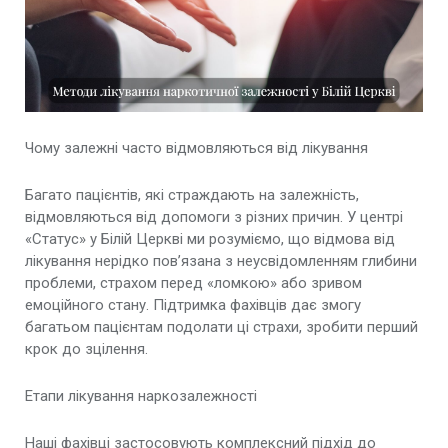
Лікування залежності від метамфетаміну у
Києві
Лікування залежності від мефедрону у Києві
Лікування залежності від Екстазі у Києві
Чому залежні часто відмовляються від лікування
Лікування залежності від марихуани у Києві
Багато пацієнтів, які страждають на залежність,
відмовляються від допомоги з різних причин. У центрі
Лікування метадонової залежності у Києві
«Статус» у Білій Церкві ми розуміємо, що відмова від
лікування нерідко пов’язана з неусвідомленням глибини
Лікування спайсової залежності у Києві
проблеми, страхом перед «ломкою» або зривом
емоційного стану. Підтримка фахівців дає змогу
багатьом пацієнтам подолати ці страхи, зробити перший
Лікування сольової залежності у Києві
крок до зцілення.
Кодування від наркоманії
Етапи лікування наркозалежності
Реабілітація від наркоманії
Наші фахівці застосовують комплексний підхід до