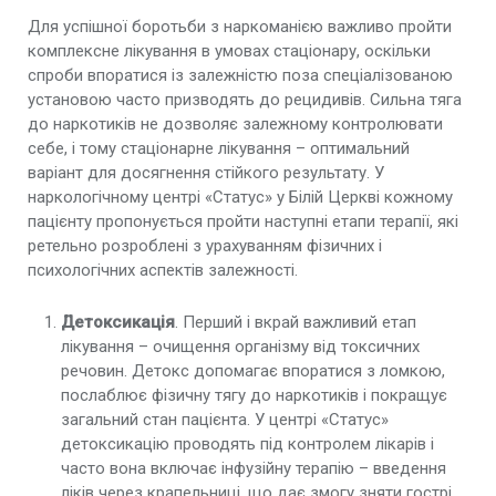
Для успішної боротьби з наркоманією важливо пройти
комплексне лікування в умовах стаціонару, оскільки
спроби впоратися із залежністю поза спеціалізованою
установою часто призводять до рецидивів. Сильна тяга
до наркотиків не дозволяє залежному контролювати
себе, і тому стаціонарне лікування – оптимальний
варіант для досягнення стійкого результату. У
наркологічному центрі «Статус» у Білій Церкві кожному
пацієнту пропонується пройти наступні етапи терапії, які
ретельно розроблені з урахуванням фізичних і
психологічних аспектів залежності.
Детоксикація
. Перший і вкрай важливий етап
лікування – очищення організму від токсичних
речовин. Детокс допомагає впоратися з ломкою,
послаблює фізичну тягу до наркотиків і покращує
загальний стан пацієнта. У центрі «Статус»
детоксикацію проводять під контролем лікарів і
часто вона включає інфузійну терапію – введення
ліків через крапельниці, що дає змогу зняти гострі