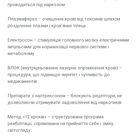
проводиться під наркозом.
Плазмаферез – очищення крові від токсинів шляхом
розділення плазми і кров’яних тілець.
Електросон – стимуляція головного мозку електричними
імпульсами для нормалізації нервової системи і
метаболізму.
ВЛОК (внутрішньовенне лазерне опромінення крові) –
процедура, що підвищує імунітет і чутливість до
медикаментів.
Препарати з налтрексоном – блокують рецептори, не
дозволяючи отримувати задоволення від наркотиків.
Метод «12 кроків» – структурована програма
реабілітації, спрямована на прийняття себе і зміну
світогляду.