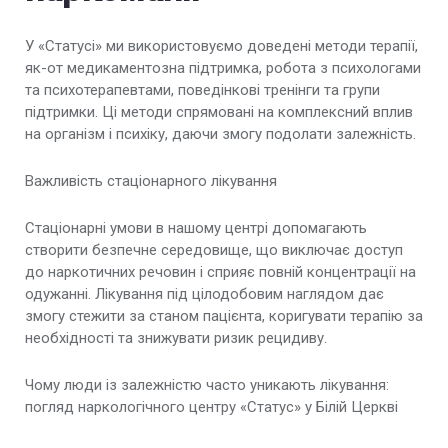
Лікування сольової залежності
У «Статусі» ми використовуємо доведені методи терапії,
як-от медикаментозна підтримка, робота з психологами
Лікування спайсової залежності
та психотерапевтами, поведінкові тренінги та групи
підтримки. Ці методи спрямовані на комплексний вплив
Лікування метадонової залежності
на організм і психіку, даючи змогу подолати залежність.
Лікування залежності від марихуани
Важливість стаціонарного лікування
Лікування залежності від Екстазі
Стаціонарні умови в нашому центрі допомагають
створити безпечне середовище, що виключає доступ
Лікування залежності від мефедрону
до наркотичних речовин і сприяє повній концентрації на
одужанні. Лікування під цілодобовим наглядом дає
Лікування залежності від метамфетаміну
змогу стежити за станом пацієнта, коригувати терапію за
необхідності та знижувати ризик рецидиву.
Амбулаторне лікування Наркоманії
Чому люди із залежністю часто уникають лікування:
Зняття наркотичної ломки
погляд наркологічного центру «Статус» у Білій Церкві