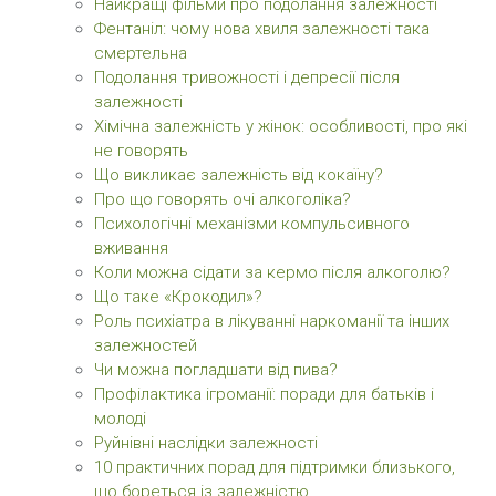
Найкращі фільми про подолання залежності
Фентаніл: чому нова хвиля залежності така
смертельна
Подолання тривожності і депресії після
залежності
Хімічна залежність у жінок: особливості, про які
не говорять
Що викликає залежність від кокаїну?
Про що говорять очі алкоголіка?
Психологічні механізми компульсивного
вживання
Коли можна сідати за кермо після алкоголю?
Що таке «Крокодил»?
Роль психіатра в лікуванні наркоманії та інших
залежностей
Чи можна погладшати від пива?
Профілактика ігроманії: поради для батьків і
молоді
Руйнівні наслідки залежності
10 практичних порад для підтримки близького,
що бореться із залежністю