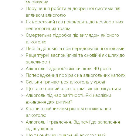
марихуану
Порушення роботи ендокринної системи під
впливом алкоголю
Як веселячий газ призводить до незворотних
неврологічних травм
Смертельна підробка під виглядом якісного
алкоголю
Перша допомога при передозуванні опіоїдами
Рецептурні заспокійливі та снодійні як шлях до
залежності
Алкоголь і здоров’я жінки після 40 років
Попередження про рак на алкогольних напоях
Скільки тримається алкоголь у крові
Що таке пивний алкоголізм і як він лікується
Алкоголь під час вагітності. Які наслідки
вживання для дитини?
Країни з найнижчим рівнем споживання
алкоголю
Алкоголь і травлення. Від печії до запалення
підшлункової
Що таке функціональний алкоголізм?