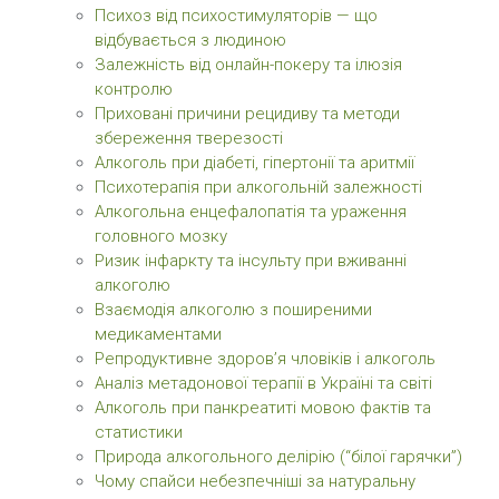
Психоз від психостимуляторів — що
відбувається з людиною
Залежність від онлайн-покеру та ілюзія
контролю
Приховані причини рецидиву та методи
збереження тверезості
Алкоголь при діабеті, гіпертонії та аритмії
Психотерапія при алкогольній залежності
Алкогольна енцефалопатія та ураження
головного мозку
Ризик інфаркту та інсульту при вживанні
алкоголю
Взаємодія алкоголю з поширеними
медикаментами
Репродуктивне здоров’я чловіків і алкоголь
Аналіз метадонової терапії в Україні та світі
Алкоголь при панкреатиті мовою фактів та
статистики
Природа алкогольного делірію (“білої гарячки”)
Чому спайси небезпечніші за натуральну