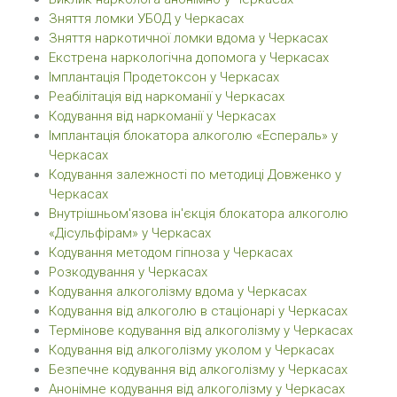
Зняття ломки УБОД у Черкасах
Зняття наркотичної ломки вдома у Черкасах
Екстрена наркологічна допомога у Черкасах
Імплантація Продетоксон у Черкасах
Реабілітація від наркоманії у Черкасах
Кодування від наркоманії у Черкасах
Імплантація блокатора алкоголю «Еспераль» у
Черкасах
Кодування залежності по методиці Довженко у
Черкасах
Внутрішньом'язова ін'єкція блокатора алкоголю
«Дісульфірам» у Черкасах
Кодування методом гiпноза у Черкасах
Розкодування у Черкасах
Кодування алкоголізму вдома у Черкасах
Кодування від алкоголю в стаціонарі у Черкасах
Термінове кодування від алкоголізму у Черкасах
Кодування від алкоголізму уколом у Черкасах
Безпечне кодування від алкоголізму у Черкасах
Анонімне кодування від алкоголізму у Черкасах