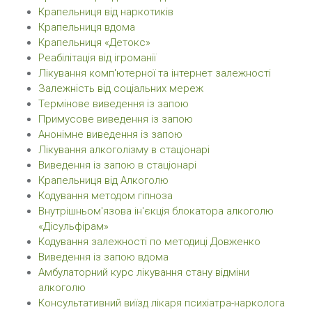
Крапельниця від наркотиків
Крапельниця вдома
Крапельниця «Детокс»
Реабілітація від ігроманії
Лікування комп'ютерної та інтернет залежності
Залежність від соціальних мереж
Термінове виведення із запою
Примусове виведення із запою
Анонімне виведення із запою
Лікування алкоголізму в стаціонарі
Виведення із запою в стаціонарі
Крапельниця від Алкоголю
Кодування методом гiпноза
Внутрішньом'язова ін'єкція блокатора алкоголю
«Дісульфірам»
Кодування залежності по методиці Довженко
Виведення із запою вдома
Амбулаторний курс лікування стану відміни
алкоголю
Консультативний виїзд лікаря психіатра-нарколога