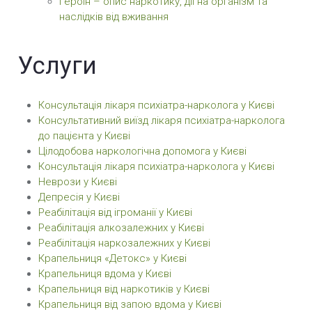
Героїн – опис наркотику, дії на організм та
наслідків від вживання
Услуги
Консультація лікаря психіатра-нарколога у Києві
Консультативний виїзд лікаря психіатра-нарколога
до пацієнта у Києві
Цілодобова наркологічна допомога у Києві
Консультація лікаря психіатра-нарколога у Києві
Неврози у Києві
Депресія у Києві
Реабілітація від ігроманії у Києві
Реабілітація алкозалежних у Києві
Реабілітація наркозалежних у Києві
Крапельниця «Детокс» у Києві
Крапельниця вдома у Києві
Крапельниця від наркотиків у Києві
Крапельниця від запою вдома у Києві