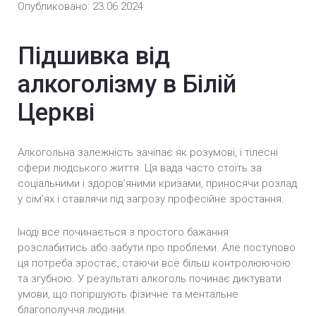
Опубликовано: 23.06.2024
Кодування Налтрексон
Підшивка від
Кодування Подвійний блок
алкоголізму в Білій
Кодування препаратом Вівітрол
Церкві
Кодування Препаратом «Алгомінал»
Алкогольна залежність зачіпає як розумові, і тілесні
Кодування Препаратом «Аквілонг»
сфери людського життя. Ця вада часто стоїть за
соціальними і здоров’яними кризами, приносячи розлад
Вшивання ампули від алкоголізму (Підшивка)
у сім’ях і ставлячи під загрозу професійне зростання.
Анонімне кодування від алкоголізму
Іноді все починається з простого бажання
розслабитись або забути про проблеми. Але поступово
Безпечне кодування від алкоголізму
ця потреба зростає, стаючи все більш контролюючою
та згубною. У результаті алкоголь починає диктувати
Кодування від алкоголізму уколом
умови, що погіршують фізичне та ментальне
благополуччя людини.