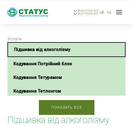
+38 (067)1000-437
uk
ru
+38 (077)1000-437
Услуги
Підшивка від алкоголізму
Кодування Потрійний блок
Кодування Тетурамом
Кодування Тетлонгом
Кодування Селінкро
ПОКАЗАТЬ ВСЕ
Підшивка від алкоголізму
Кодування Наноксолом
Кодування Колме