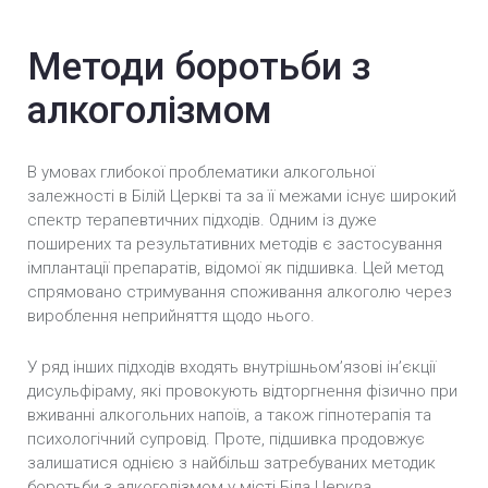
Термінове кодування від алкоголізму
Методи боротьби з
Кодування від алкоголю в стаціонарі
алкоголізмом
Кодування алкоголізму вдома
Розкодування
В умовах глибокої проблематики алкогольної
залежності в Білій Церкві та за її межами існує широкий
Кодування методом гiпноза
спектр терапевтичних підходів. Одним із дуже
поширених та результативних методів є застосування
Внутрішньом’язова ін’єкція блокатора
імплантації препаратів, відомої як підшивка. Цей метод
алкоголю «Дісульфірам»
спрямовано стримування споживання алкоголю через
вироблення неприйняття щодо нього.
Кодування залежності по методиці Довженко
У ряд інших підходів входять внутрішньом’язові ін’єкції
Імплантація блокатора алкоголю «Еспераль»
дисульфіраму, які провокують відторгнення фізично при
вживанні алкогольних напоїв, а також гіпнотерапія та
психологічний супровід. Проте, підшивка продовжує
залишатися однією з найбільш затребуваних методик
боротьби з алкоголізмом у місті Біла Церква.