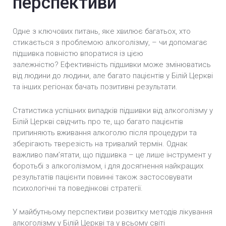
перспективи
Одне з ключових питань, яке хвилює багатьох, хто
стикається з проблемою алкоголізму, – чи допомагає
підшивка повністю впоратися із цією
залежністю? Ефективність підшивки може змінюватись
від людини до людини, але багато пацієнтів у Білій Церкві
та інших регіонах бачать позитивні результати.
Статистика успішних випадків підшивки від алкоголізму у
Білій Церкві свідчить про те, що багато пацієнтів
припиняють вживання алкоголю після процедури та
зберігають тверезість на тривалий термін. Однак
важливо пам’ятати, що підшивка – це лише інструмент у
боротьбі з алкоголізмом, і для досягнення найкращих
результатів пацієнти повинні також застосовувати
психологічні та поведінкові стратегії.
У майбутньому перспективи розвитку методів лікування
алкоголізму у Білій Церкві та у всьому світі