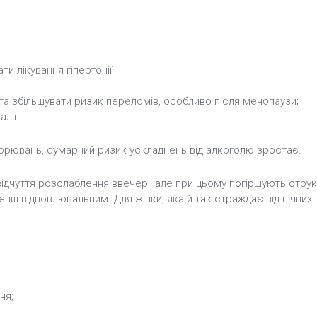
и лікування гіпертонії;
 та збільшувати ризик переломів, особливо після менопаузи;
лії.
хворювань, сумарний ризик ускладнень від алкоголю зростає.
ідчуття розслаблення ввечері, але при цьому погіршують струк
нш відновлювальним. Для жінки, яка й так страждає від нічних 
ня;