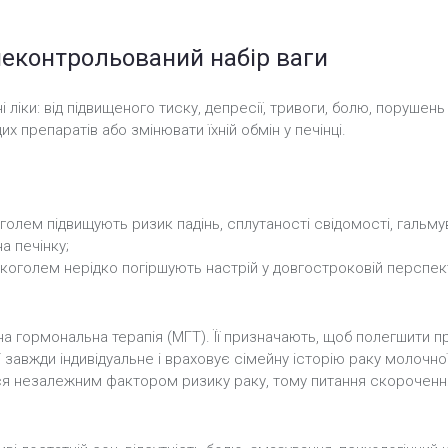
неконтрольований набір ваги
 ліки: від підвищеного тиску, депресії, тривоги, болю, порушень
 препаратів або змінювати їхній обмін у печінці.
оголем підвищують ризик падінь, сплутаності свідомості, гальму
а печінку;
з алкоголем нерідко погіршують настрій у довгостроковій перспе
гормональна терапія (МГТ). Її призначають, щоб полегшити при
завжди індивідуальне і враховує сімейну історію раку молочної 
я незалежним фактором ризику раку, тому питання скорочення