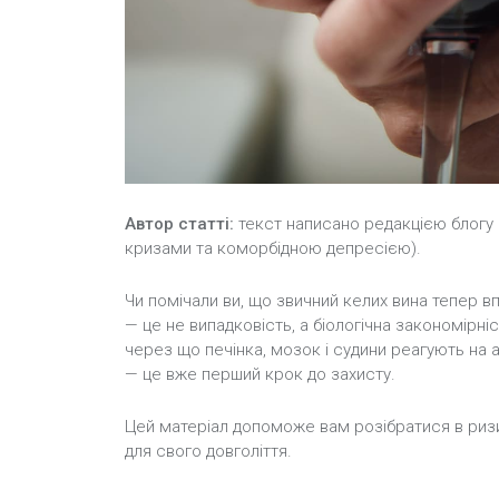
Автор статті:
текст написано редакцією блогу 
кризами та коморбідною депресією).
Чи помічали ви, що звичний келих вина тепер в
— це не випадковість, а біологічна закономірні
через що печінка, мозок і судини реагують на а
— це вже перший крок до захисту.
Цей матеріал допоможе вам розібратися в ризик
для свого довголіття.