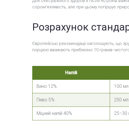
Для сексуального здоров’я після 40 років важл
сором’язливість, але при цьому погіршує природ
Розрахунок стандар
Європейські рекомендації наголошують, що зруч
порцією вважають приблизно 10 грамів чистого 
Напій
Вино 12%
100 мл
Пиво 5%
250 мл
Міцний напій 40%
25–30 