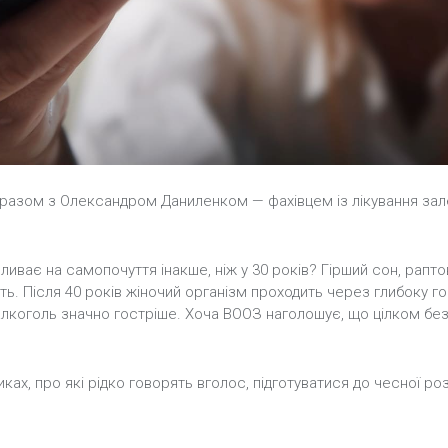
разом з Олександром Даниленком — фахівцем із лікування залеж
пливає на самопочуття інакше, ніж у 30 років? Гірший сон, рапт
сть. Після 40 років жіночий організм проходить через глибоку 
лкоголь значно гостріше. Хоча ВООЗ наголошує, що цілком безпе
ах, про які рідко говорять вголос, підготуватися до чесної р