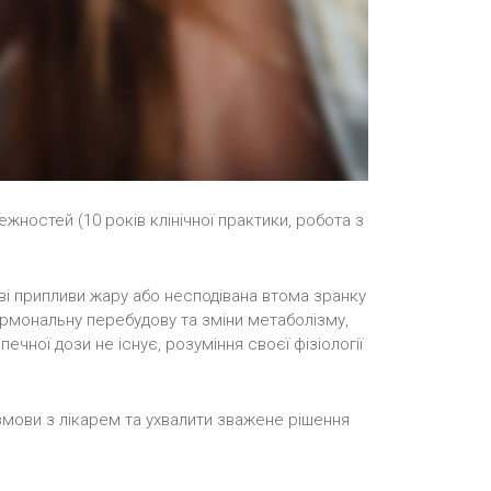
ностей (10 років клінічної практики, робота з
ові припливи жару або несподівана втома зранку
гормональну перебудову та зміни метаболізму,
чної дози не існує, розуміння своєї фізіології
озмови з лікарем та ухвалити зважене рішення