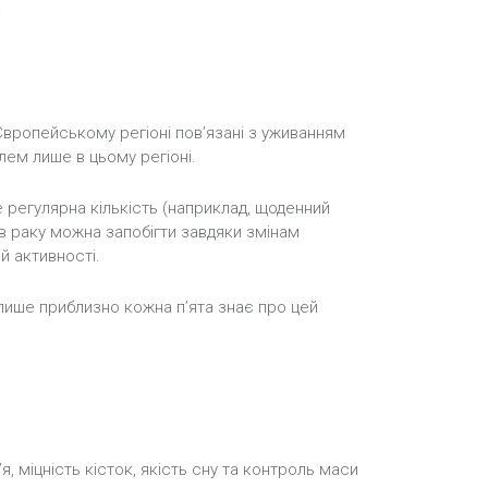
.
 Європейському регіоні пов’язані з уживанням
лем лише в цьому регіоні.
 регулярна кількість (наприклад, щоденний
ів раку можна запобігти завдяки змінам
й активності.
 лише приблизно кожна п’ята знає про цей
, міцність кісток, якість сну та контроль маси