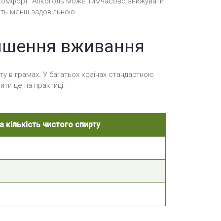
ий комфорт. Алкоголь може тимчасово знижувати
ість менш задовільною.
еншення вживання
ту в грамах. У багатьох країнах стандартною
ти це на практиці.
 кількість чистого спирту