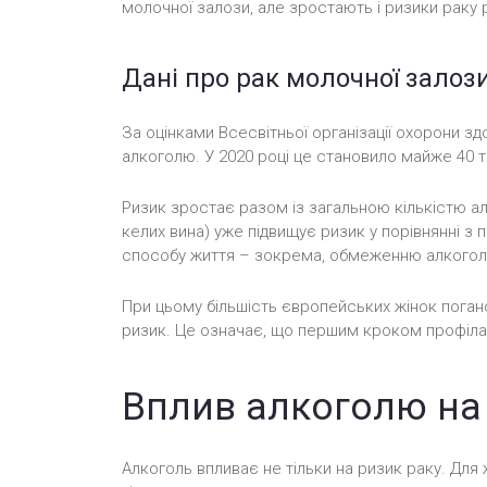
молочної залози, але зростають і ризики раку р
Дані про рак молочної залози
За оцінками Всесвітньої організації охорони зд
алкоголю. У 2020 році це становило майже 40 т
Ризик зростає разом із загальною кількістю ал
келих вина) уже підвищує ризик у порівнянні з
способу життя – зокрема, обмеженню алкоголю, 
При цьому більшість європейських жінок поган
ризик. Це означає, що першим кроком профіла
Вплив алкоголю на
Алкоголь впливає не тільки на ризик раку. Для 