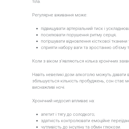
тіла.
Регулярне вживання може:
підвищувати артеріальний тиск і ускладнюват
посилювати порушення ритму серця;
погіршувати відновлення кісткової тканини
сприяти набору ваги та зростанню об’єму та
Коли з віком з’являються кілька хронічних за
Навіть невеликі дози алкоголю можуть давати в
збільшується кількість пробуджень, сон стає ме
виснажливі ночі.
Хронічний недосип впливає на:
апетит і тягу до солодкого;
здатність контролювати емоційне переїдан
чутливість до інсуліну та обмін глюкози.