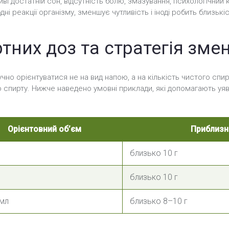
иві достатній сон, відсутність болю, змазування, психологічн
ні реакції організму, зменшує чутливість і іноді робить близьк
тних доз та стратегія зм
но орієнтуватися не на вид напою, а на кількість чистого спир
спирту. Нижче наведено умовні приклади, які допомагають уяви
Орієнтовний об’єм
Приблизна
близько 10 г
близько 10 г
мл
близько 8–10 г