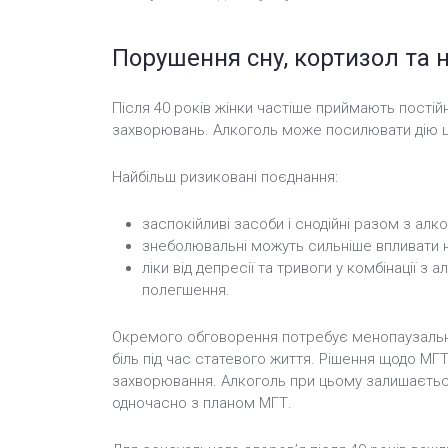
Порушення сну, кортизол та 
Після 40 років жінки частіше приймають постійні
захворювань. Алкоголь може посилювати дію цих
Найбільш ризиковані поєднання:
заспокійливі засоби і снодійні разом з алк
знеболювальні можуть сильніше впливати н
ліки від депресії та тривоги у комбінації 
полегшення.
Окремого обговорення потребує менопаузальна 
біль під час статевого життя. Рішення щодо МГТ 
захворювання. Алкоголь при цьому залишаєтьс
одночасно з планом МГТ.