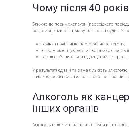
Чому після 40 рокі
Ближче до перименопаузи (перехідного періоду
сон, емоційний стан, масу тіла і стан судин. У т
печінка повільніше переробляє алкоголь;
з віком зменшується м’язова маса і збільш
частіше з’являються підвищений артеріальни
У результаті одна й та сама кількість алкоголю
важливо, оскільки алкоголь тісно пов’язаний з
Алкоголь як канцер
інших органів
Алкоголь належить до першої групи канцерогені