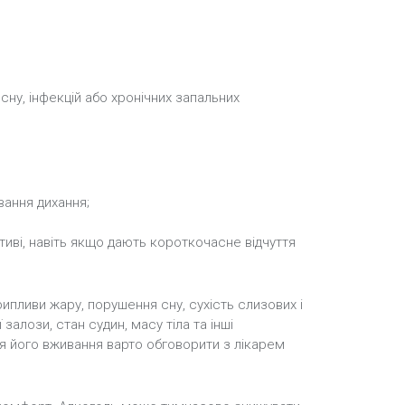
 сну, інфекцій або хронічних запальних
вання дихання;
ктиві, навіть якщо дають короткочасне відчуття
пливи жару, порушення сну, сухість слизових і
залози, стан судин, масу тіла та інші
 його вживання варто обговорити з лікарем