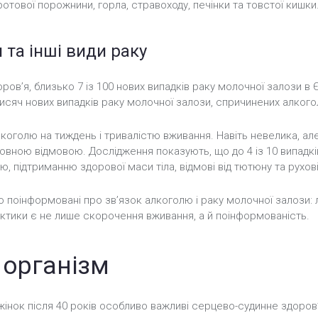
отової порожнини, горла, стравоходу, печінки та товстої кишки
 та інші види раку
оров’я, близько 7 із 100 нових випадків раку молочної залози в
исяч нових випадків раку молочної залози, спричинених алкого
коголю на тиждень і тривалістю вживання. Навіть невелика, але
 повною відмовою. Дослідження показують, що до 4 із 10 випадк
підтриманню здорової маси тіла, відмові від тютюну та рухові
о поінформовані про зв’язок алкоголю і раку молочної залози:
ктики є не лише скорочення вживання, а й поінформованість.
 організм
жінок після 40 років особливо важливі серцево-судинне здоров’я