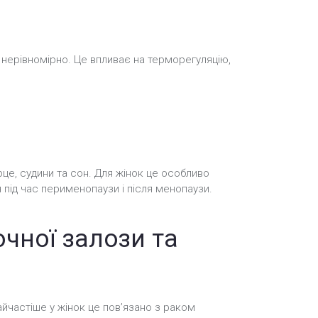
 нерівномірно. Це впливає на терморегуляцію,
рце, судини та сон. Для жінок це особливо
 під час перименопаузи і після менопаузи.
очної залози та
йчастіше у жінок це пов’язано з раком