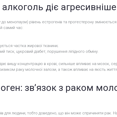
в алкоголь діє агресивніше
 до менопаузи) рівень естрогенів та прогестерону змінюється
ой самий час:
ується частка жирової тканини;
й тиск, цукровий діабет, порушення ліпідного обміну.
 дає вищу концентрацію в крові, сильніше впливає на мозок, се
 ризиком раку молочної залози, а також впливає на якість життя
оген: зв’язок з раком мол
в для людини, тобто доведено, що він може спричиняти рак. На