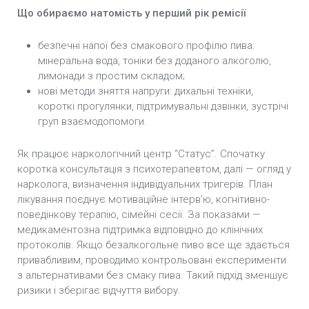
Що обираємо натомість у перший рік ремісії
безпечні напої без смакового профілю пива:
мінеральна вода, тоніки без доданого алкоголю,
лимонади з простим складом;
нові методи зняття напруги: дихальні техніки,
короткі прогулянки, підтримувальні дзвінки, зустрічі
груп взаємодопомоги.
Як працює наркологічний центр “Статус”. Спочатку
коротка консультація з психотерапевтом, далі — огляд у
нарколога, визначення індивідуальних тригерів. План
лікування поєднує мотиваційне інтерв’ю, когнітивно-
поведінкову терапію, сімейні сесії. За показами —
медикаментозна підтримка відповідно до клінічних
протоколів. Якщо безалкогольне пиво все ще здається
привабливим, проводимо контрольовані експерименти
з альтернативами без смаку пива. Такий підхід зменшує
ризики і зберігає відчуття вибору.