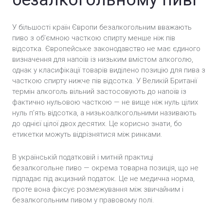
У більшості країн Європи безалкогольним вважають
пиво з об’ємною часткою спирту менше ніж пів
відсотка. Європейське законодавство не має єдиного
визначення для напоїв із низьким вмістом алкоголю,
однак у класифікації товарів виділено позицію для пива з
часткою спирту нижче пів відсотка. У Великій Британії
термін алкоголь вільний застосовують до напоїв із
фактично нульовою часткою — не вище ніж нуль цілих
нуль п’ять відсотка, а низькоалкогольними називають
до однієї цілої двох десятих. Це корисно знати, бо
етикетки можуть відрізнятися між ринками.
В українській податковій і митній практиці
безалкогольне пиво — окрема товарна позиція, що не
підпадає під акцизний податок. Це не медична норма,
проте вона фіксує розмежування між звичайним і
безалкогольним пивом у правовому полі.