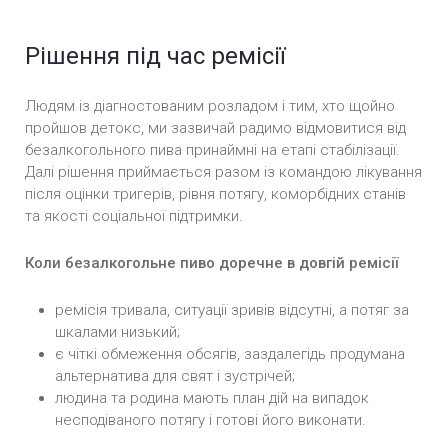
Рішення під час ремісії
Людям із діагностованим розладом і тим, хто щойно
пройшов детокс, ми зазвичай радимо відмовитися від
безалкогольного пива принаймні на етапі стабілізації.
Далі рішення приймається разом із командою лікування
після оцінки тригерів, рівня потягу, коморбідних станів
та якості соціальної підтримки.
Коли безалкогольне пиво доречне в довгій ремісії
ремісія тривала, ситуації зривів відсутні, а потяг за
шкалами низький;
є чіткі обмеження обсягів, заздалегідь продумана
альтернатива для свят і зустрічей;
людина та родина мають план дій на випадок
несподіваного потягу і готові його виконати.