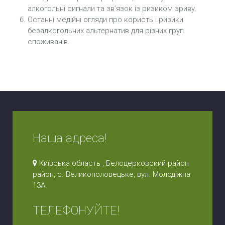
алкогольні сигнали та зв’язок із ризиком зриву.
Останні медійні огляди про користь і ризики
безалкогольних альтернатив для різних груп
споживачів.
Наша адреса!
Київська область , Белоцерковский район
район, с. Великополовецьке, вул. Молодіжна
13А.
ТЕЛЕФОНУЙТЕ!