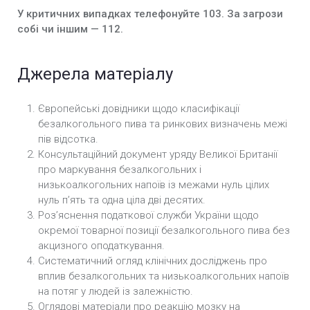
У критичних випадках телефонуйте 103. За загрози
собі чи іншим — 112.
Джерела матеріалу
Європейські довідники щодо класифікації
безалкогольного пива та ринкових визначень межі
пів відсотка.
Консультаційний документ уряду Великої Британії
про маркування безалкогольних і
низькоалкогольних напоїв із межами нуль цілих
нуль п’ять та одна ціла дві десятих.
Роз’яснення податкової служби України щодо
окремої товарної позиції безалкогольного пива без
акцизного оподаткування.
Систематичний огляд клінічних досліджень про
вплив безалкогольних та низькоалкогольних напоїв
на потяг у людей із залежністю.
Оглядові матеріали про реакцію мозку на