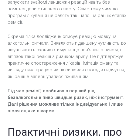
запускати знайомі ланцюжки реакцій навіть без
помітної дози етилового спирту. Саме тому чимало
програм лікування не радять такі напої на ранніх етапах
ремісії.
Окрема гілка досліджень описує реакцію мозку на
алкогольні сигнали. Виявляють підвищену чутливість до
візуальних і нюхових стимулів, що пов’язані з пивом, і
зв’язок такої реакції з ризиком зриву. Це підтверджує
практичне спостереження лікарів. Імітація смаку та
вигляду пива працює як підсилювач спогадів і відчуттів,
які раніше завершувалися вживанням.
Під час ремісії, особливо в перший рік,
безалкогольне пиво швидше ризик, ніж інструмент.
Далі рішення можливе тільки індивідуально і лише
після оцінки лікарем.
Практичні ризики, про