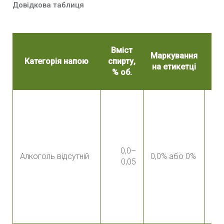
Довідкова таблиця
Вміст
Маркування
р
Категорія напою
спирту,
на етикетці
ал
% об.
Се
тр
0,0–
сла
Алкоголь відсутній
0,0% або 0%
0,05
мо
пот
сма