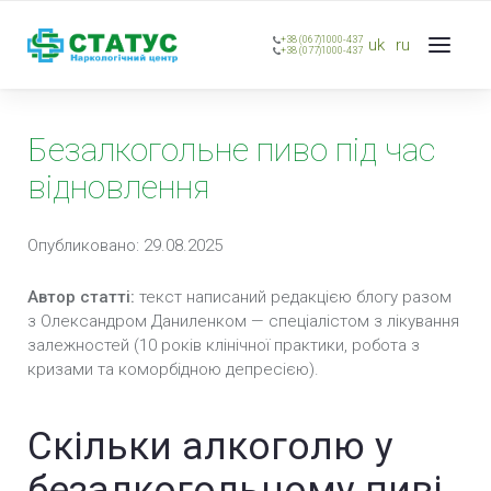
+38 (067)1000-437
uk
ru
+38 (077)1000-437
Безалкогольне пиво під час
відновлення
Опубликовано: 29.08.2025
Автор статті:
текст написаний редакцією блогу разом
з Олександром Даниленком — спеціалістом з лікування
залежностей (10 років клінічної практики, робота з
кризами та коморбідною депресією).
Скільки алкоголю у
безалкогольному пиві