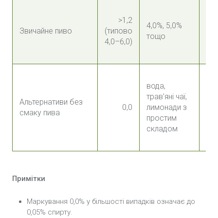
>1,2
Ви
4,0%, 5,0%
Звичайне пиво
(типово
зри
тощо
4,0–6,0)
ко
вода,
трав’яні чаї,
Не
Альтернативи без
0,0
лимонади з
алк
смаку пива
простим
тр
складом
Примітки
Маркування 0,0% у більшості випадків означає до
0,05% спирту.