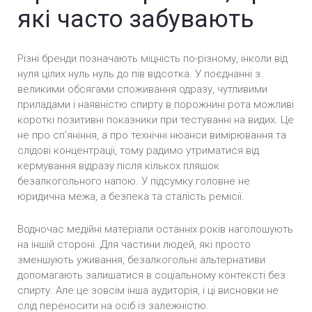
які часто забувають
Різні бренди позначають міцність по-різному, інколи від
нуля цілих нуль нуль до пів відсотка. У поєднанні з
великими обсягами споживання одразу, чутливими
приладами і наявністю спирту в порожнині рота можливі
короткі позитивні показники при тестуванні на видих. Це
не про сп’яніння, а про технічні нюанси вимірювання та
слідові концентрації, тому радимо утриматися від
кермування відразу після кількох пляшок
безалкогольного напою. У підсумку головне не
юридична межа, а безпека та сталість ремісії.
Водночас медійні матеріали останніх років наголошують
на іншій стороні. Для частини людей, які просто
зменшують уживання, безалкогольні альтернативи
допомагають залишатися в соціальному контексті без
спирту. Але це зовсім інша аудиторія, і ці висновки не
слід переносити на осіб із залежністю.