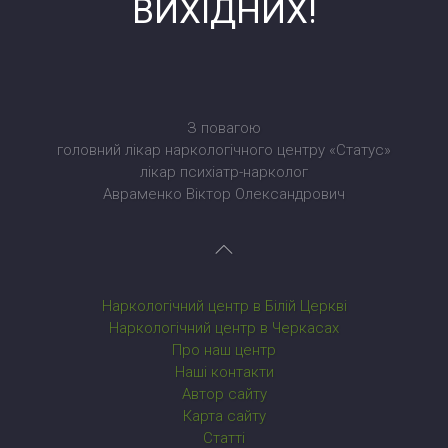
ВИХІДНИХ!
З повагою
головний лікар наркологічного центру «Статус»
лікар психіатр-нарколог
Авраменко Віктор Олександрович
Наркологічний центр в Білій Церкві
Наркологічний центр в Черкасах
Про наш центр
Наші контакти
Автор сайту
Карта сайту
Статті