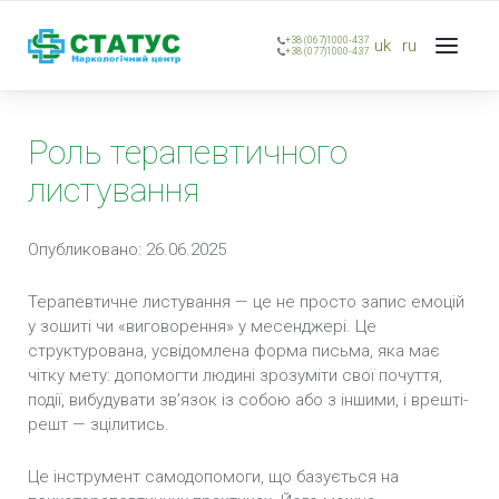
+38 (067)1000-437
uk
ru
+38 (077)1000-437
Роль терапевтичного
листування
Опубликовано: 26.06.2025
Терапевтичне листування — це не просто запис емоцій
у зошиті чи «виговорення» у месенджері. Це
структурована, усвідомлена форма письма, яка має
чітку мету: допомогти людині зрозуміти свої почуття,
події, вибудувати зв’язок із собою або з іншими, і врешті-
решт — зцілитись.
Це інструмент самодопомоги, що базується на