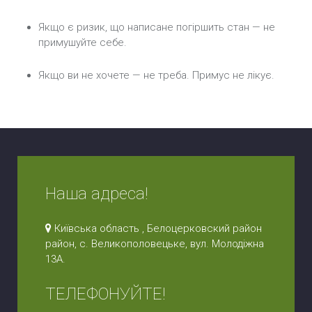
Якщо є ризик, що написане погіршить стан — не
примушуйте себе.
Якщо ви не хочете — не треба. Примус не лікує.
Наша адреса!
Київська область , Белоцерковский район
район, с. Великополовецьке, вул. Молодіжна
13А.
ТЕЛЕФОНУЙТЕ!