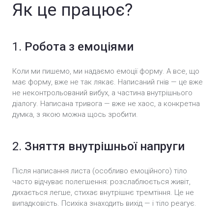
Як це працює?
1.
Робота з емоціями
Коли ми пишемо, ми надаємо емоції форму. А все, що
має форму, вже не так лякає. Написаний гнів — це вже
не неконтрольований вибух, а частина внутрішнього
діалогу. Написана тривога — вже не хаос, а конкретна
думка, з якою можна щось зробити.
2.
Зняття внутрішньої напруги
Після написання листа (особливо емоційного) тіло
часто відчуває полегшення: розслаблюється живіт,
дихається легше, стихає внутрішнє тремтіння. Це не
випадковість. Психіка знаходить вихід — і тіло реагує.