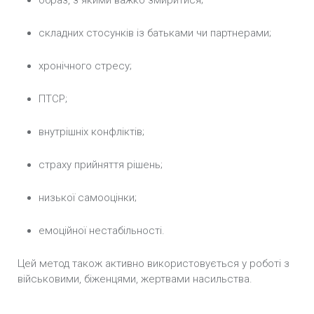
образ, з якими важко змиритися;
складних стосунків із батьками чи партнерами;
хронічного стресу;
ПТСР;
внутрішніх конфліктів;
страху прийняття рішень;
низької самооцінки;
емоційної нестабільності.
Цей метод також активно використовується у роботі з
військовими, біженцями, жертвами насильства.