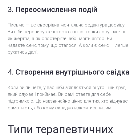
3.
Переосмислення подій
Письмо — це своєрідна ментальна редактура досвіду.
Ви ніби переписуєте історію з іншої точки зору: вже не
як жертва, а як спостерігач або навіть автор. Ви
надаєте сенс тому, що сталося. А коли є сенс — легше
рухатись далі.
4.
Створення внутрішнього свідка
Коли ви пишете, у вас ніби з’являється внутрішній друг,
який слухає і приймає. Ви самі стаєте для себе
підтримкою. Це надзвичайно цінно для тих, хто відчуває
самотність, або кому складно відкритись іншим.
Типи терапевтичних