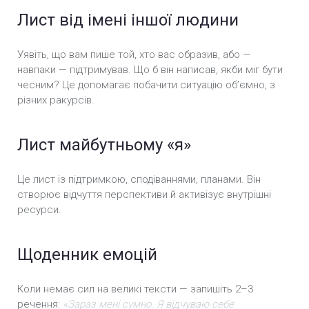
Лист від імені іншої людини
Уявіть, що вам пише той, хто вас образив, або —
навпаки — підтримував. Що б він написав, якби міг бути
чесним? Це допомагає побачити ситуацію об’ємно, з
різних ракурсів.
Лист майбутньому «я»
Це лист із підтримкою, сподіваннями, планами. Він
створює відчуття перспективи й активізує внутрішні
ресурси.
Щоденник емоцій
Коли немає сил на великі тексти — запишіть 2–3
речення:
«Зараз мені сумно. Я відчуваю себе