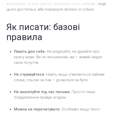
втомленим. Я хочу просто, щоб мене хтось обійняв.»
Іноді
цього достатньо, аби повернути зв’язок із собою.
Як писати: базові
правила
Пишіть для себе.
Не редагуйте, не думайте про
красу мови. Ви не письменник, ви — живий свідок
своїх почуттів.
Не стримуйтеся.
Навіть якщо з’являються лайливі
слова, сльози чи гнів — дозвольте їм бути.
Не аналізуйте під час письма.
Просто пиши.
Усвідомлення прийде згодом.
Можна не перечитувати.
Особливо якщо текст