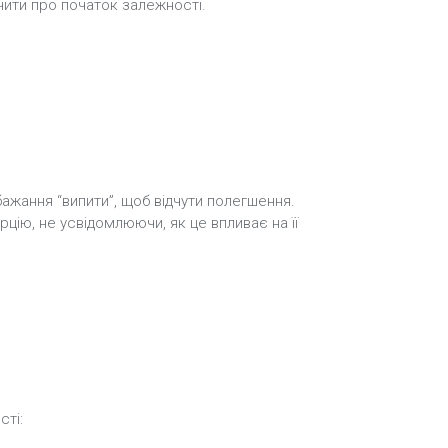
чити про початок залежності.
жання “випити”, щоб відчути полегшення.
цію, не усвідомлюючи, як це впливає на її
сті: