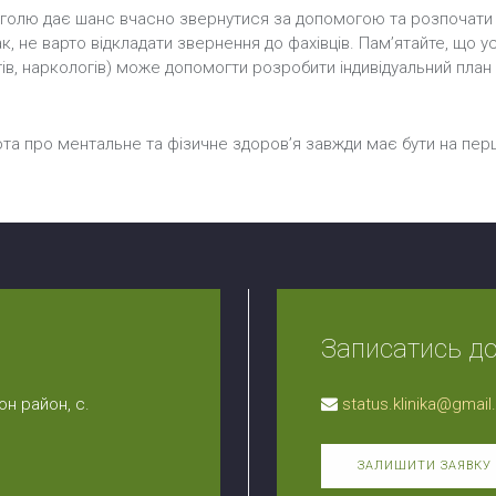
оголю дає шанс вчасно звернутися за допомогою та розпочати 
к, не варто відкладати звернення до фахівців. Пам’ятайте, що 
гів, наркологів) може допомогти розробити індивідуальний план
бота про ментальне та фізичне здоров’я завжди має бути на пер
Записатись до 
н район, с.
status.klinika@gmai
ЗАЛИШИТИ ЗАЯВКУ