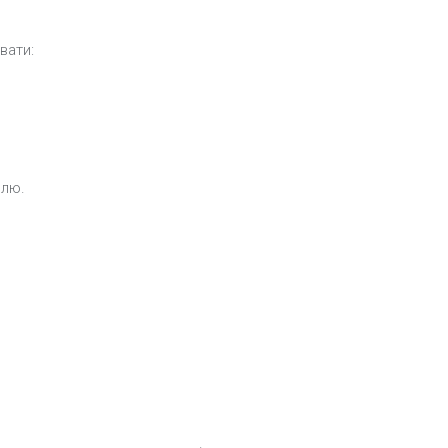
вати:
олю.