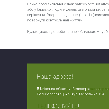
Раннє розпізнавання ознак залежності від алк
або у близької людини декілька з описаних озна
вирішення. Звернення до спеціалістів (психоло
повернути контроль над життям.
Будьте уважні до себе та своїх близьких – тур
Наша адреса!
Київська область , Белоцерковский райо
Великополовецьке, вул. Молодіжна 13А.
ТЕЛЕФОНУЙТЕ!