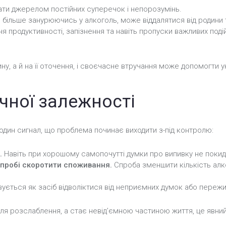
ти джерелом постійних суперечок і непорозумінь.
більше занурюючись у алкоголь, може віддалятися від родини т
 продуктивності, запізнення та навіть пропуски важливих под
у, а й на її оточення, і своєчасне втручання може допомогти ун
ічної залежності
 один сигнал, що проблема починає виходити з-під контролю:
.
Навіть при хорошому самопочутті думки про випивку не покид
спробі скоротити споживання.
Спроба зменшити кількість алк
ється як засіб відволіктися від неприємних думок або пережи
я розслаблення, а стає невід’ємною частиною життя, це явний