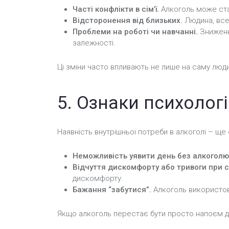
Часті конфлікти в сім’ї.
Алкоголь може ста
Відсторонення від близьких.
Людина, все 
Проблеми на роботі чи навчанні.
Зниження
залежності.
Ці зміни часто впливають не лише на саму людин
5. Ознаки психолог
Наявність внутрішньої потреби в алкоголі – ще
Неможливість уявити день без алкоголю
Відчуття дискомфорту або тривоги при 
дискомфорту.
Бажання “забутися”.
Алкоголь використову
Якщо алкоголь перестає бути просто напоєм дл