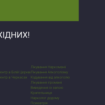
ІДНИХ!
Лікування Наркоманії
ентр в Білій Церкві
Лікування Алкоголізму
центр в Черкасах
Кодування від алкоголю
Лікування ігроманії
Виведення із запою
Крапельниця
Нарколог додому
Психіатрія