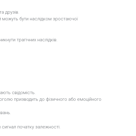
а друзів.
ій можуть бути наслідком зростаючої
икнути трагічних наслідків.
ають свідомість.
оголю призводить до фізичного або емоційного
вань.
 сигнал початку залежності.