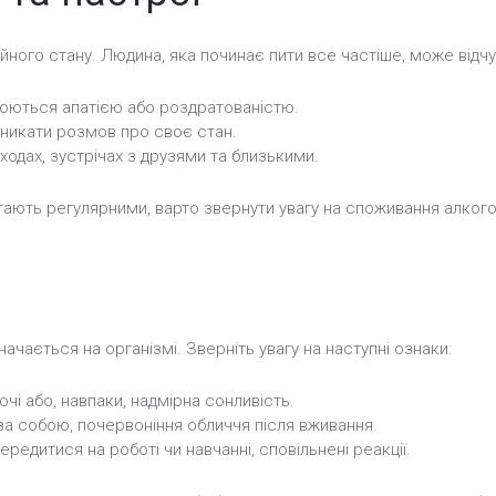
ного стану. Людина, яка починає пити все частіше, може відчу
нюються апатією або роздратованістю.
 уникати розмов про своє стан.
аходах, зустрічах з друзями та близькими.
стають регулярними, варто звернути увагу на споживання алког
ачається на організмі. Зверніть увагу на наступні ознаки:
очі або, навпаки, надмірна сонливість.
 за собою, почервоніння обличчя після вживання.
редитися на роботі чи навчанні, сповільнені реакції.