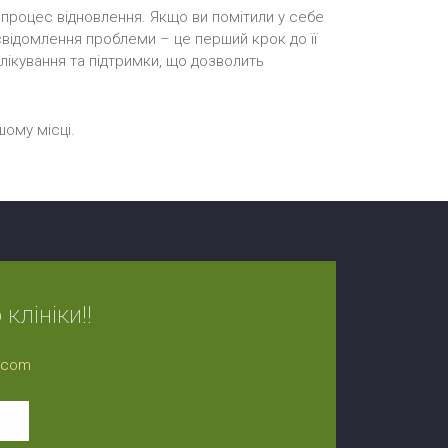
процес відновлення. Якщо ви помітили у себе
усвідомлення проблеми – це перший крок до її
 лікування та підтримки, що дозволить
шому місці.
клініки!!
l.com