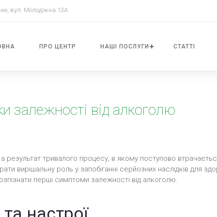
ке, вул. Молодіжна 13А.
ОВНА
ПРО ЦЕНТР
НАШI ПОСЛУГИ
СТАТТІ
ки залежності від алкоголю
 а результат тривалого процесу, в якому поступово втрачаєть
ати вирішальну роль у запобіганні серйозних наслідків для здор
розпізнати перші симптоми залежності від алкоголю.
 та настрої