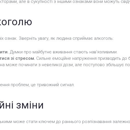
кторами, але в сукупності з іншими ознаками вони можуть свід
коголю
х ознак. Зверніть увагу, як людина сприймає алкоголь:
ити.
Думки про майбутнє вживання стають нав’язливими.
тися зі стресом.
Сильне емоційне напруження призводить до ба
а може починати з невеликої дози, але поступово збільшує пор
ення проблем, це тривожний сигнал.
йні зміни
зькими може стати ключем до раннього розпізнавання залежно