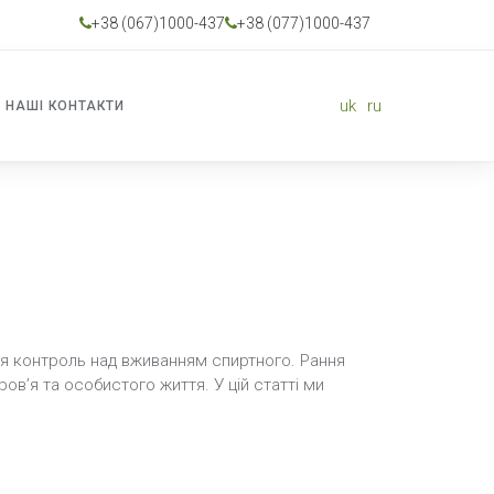
+38 (067)1000-437
+38 (077)1000-437
uk
ru
НАШІ КОНТАКТИ
ся контроль над вживанням спиртного. Рання
ов’я та особистого життя. У цій статті ми