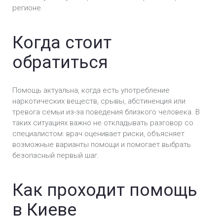
Лечение зависимости от марихуаны в Киеве
регионе.
Лечение метадоновой зависимости в Киеве
Когда стоит
Лечение спайсовой зависимости в Киеве
обратиться
Лечение солевой зависимости в Киеве
Помощь актуальна, когда есть употребление
Лечение зависимости от амфетамина в Киеве
наркотических веществ, срывы, абстиненция или
тревога семьи из-за поведения близкого человека. В
Лечение опиоидной зависимости в Киеве
таких ситуациях важно не откладывать разговор со
специалистом: врач оценивает риски, объясняет
Лечение кокаиновой зависимости в Киеве
возможные варианты помощи и помогает выбрать
безопасный первый шаг.
Как проходит помощь
в Киеве