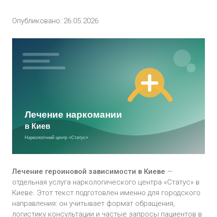
Экстренная наркологическая помощь в Киеве
Опубликовано: 26.05.2026
Имплантация Продетоксон в Киеве
Реабилитация от наркомании в Киеве
Кодирование от наркомании в Киеве
Снятие наркотической ломки в Киеве
Амбулаторное лечение Наркомании в Киеве
Лечение зависимости от метамфетамина в
Киеве
Лечение героиновой зависимости в Киеве
—
Лечение зависимости от мефедрона в Киеве
отдельная услуга наркологического центра «Статус» в
Киеве. Этот текст подготовлен именно для городского
Лечение зависимости от Экстази в Киеве
направления: он учитывает формат обращения,
логистику консультации и частые запросы пациентов в