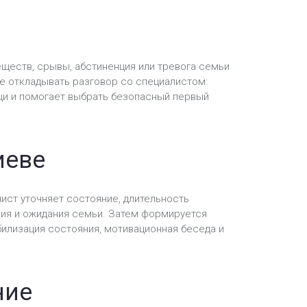
еществ, срывы, абстиненция или тревога семьи
не откладывать разговор со специалистом:
щи и помогает выбрать безопасный первый
иеве
ист уточняет состояние, длительность
ия и ожидания семьи. Затем формируется
билизация состояния, мотивационная беседа и
ние