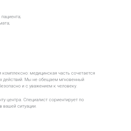
 пациента;
мата;
и комплексно: медицинская часть сочетается
х действий. Мы не обещаем мгновенный
безопасно и с уважением к человеку.
анту центра. Специалист сориентирует по
в вашей ситуации.