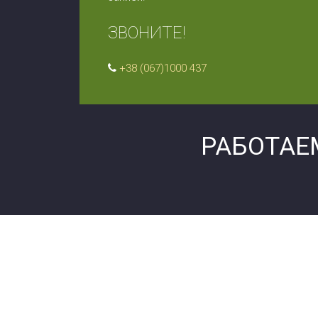
ЗВОНИТЕ!
+38 (067)1000 437
РАБОТАЕ
С уважением
главный врач наркологического центра «Стату
Доктор психиатр-Нарколог