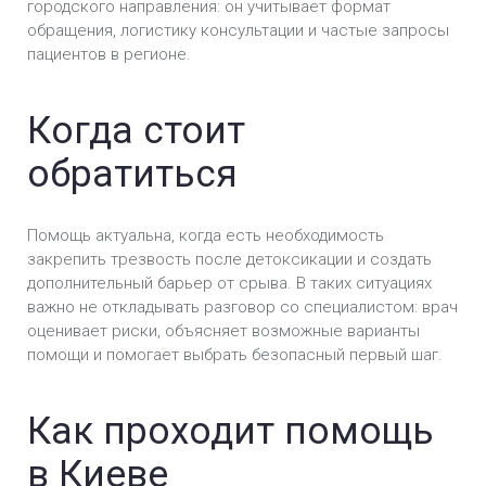
Анонимная кодировка от алкоголизма в Киеве
городского направления: он учитывает формат
обращения, логистику консультации и частые запросы
пациентов в регионе.
Кодирование Препаратом «Аквилонг» в Киеве
Кодировка Препаратом «Алгоминал» в Киеве
Когда стоит
Кодирование препаратом Вивитрол в Киеве
обратиться
Кодировка Двойной блок в Киеве
Помощь актуальна, когда есть необходимость
Кодирование Налтрексон в Киеве
закрепить трезвость после детоксикации и создать
дополнительный барьер от срыва. В таких ситуациях
Кодирование Колме в Киеве
важно не откладывать разговор со специалистом: врач
оценивает риски, объясняет возможные варианты
помощи и помогает выбрать безопасный первый шаг.
Кодирование Наноксолом в Киеве
Кодирование Селинкро в Киеве
Как проходит помощь
Кодирование Тетлонгом в Киеве
в Киеве