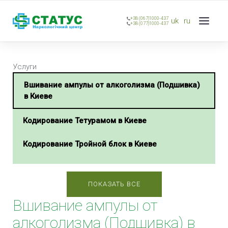
+38 (067)1000-437
uk
ru
+38 (077)1000-437
Услуги
Вшивание ампулы от алкоголизма (Подшивка)
в Киеве
Кодирование Тетурамом в Киеве
Кодирование Тройной блок в Киеве
Подшивка от алкоголизма в Киеве
ПОКАЗАТЬ ВСЕ
Имплантация блокатора алкоголя «Эспераль» в
Вшивание ампулы от
Киеве
алкоголизма (Подшивка) в
Кодирование зависимости по методике