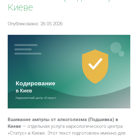
Киеве
Довженко в Киеве
Внутримышечная инъекция блокатора
Опубликовано: 26.05.2026
алкоголя «Дисульфирам» в Киеве
Кодирование методом гипноза в Киеве
Раскодирование в Киеве
Кодирование алкоголизма на дому в Киеве
Кодирование от алкоголя в стационаре в Киеве
Срочное кодирование от алкоголизма в Киеве
Кодирование от алкоголизма уколом в Киеве
Вшивание ампулы от алкоголизма (Подшивка) в
Безопасная кодировка от алкоголизма в Киеве
Киеве
— отдельная услуга наркологического центра
«Статус» в Киеве. Этот текст подготовлен именно для