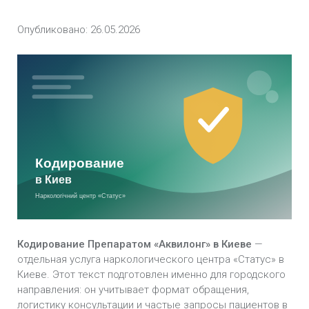
Внутримышечная инъекция блокатора
Опубликовано: 26.05.2026
алкоголя «Дисульфирам» в Киеве
Кодирование методом гипноза в Киеве
Раскодирование в Киеве
Кодирование алкоголизма на дому в Киеве
Кодирование от алкоголя в стационаре в Киеве
Срочное кодирование от алкоголизма в Киеве
Кодирование от алкоголизма уколом в Киеве
Кодирование Препаратом «Аквилонг» в Киеве
—
отдельная услуга наркологического центра «Статус» в
Безопасная кодировка от алкоголизма в Киеве
Киеве. Этот текст подготовлен именно для городского
направления: он учитывает формат обращения,
Анонимная кодировка от алкоголизма в Киеве
логистику консультации и частые запросы пациентов в