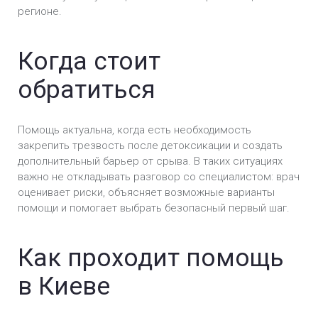
регионе.
Вшивание ампулы от алкоголизма (Подшивка) в
Киеве
Когда стоит
Кодировка Препаратом «Алгоминал» в Киеве
обратиться
Кодирование препаратом Вивитрол в Киеве
Помощь актуальна, когда есть необходимость
Кодировка Двойной блок в Киеве
закрепить трезвость после детоксикации и создать
дополнительный барьер от срыва. В таких ситуациях
Кодирование Налтрексон в Киеве
важно не откладывать разговор со специалистом: врач
оценивает риски, объясняет возможные варианты
Кодирование Колме в Киеве
помощи и помогает выбрать безопасный первый шаг.
Кодирование Наноксолом в Киеве
Как проходит помощь
Кодирование Селинкро в Киеве
в Киеве
Кодирование Тетлонгом в Киеве