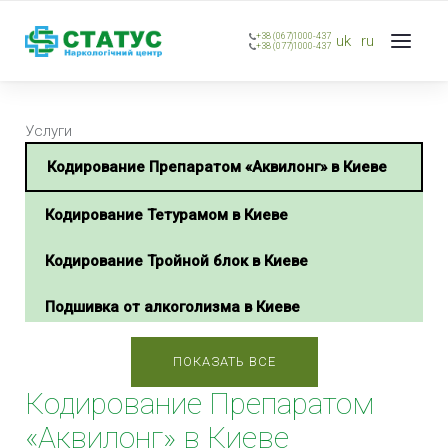
+38 (067)1000-437
uk
ru
+38 (077)1000-437
Услуги
Кодирование Препаратом «Аквилонг» в Киеве
Кодирование Тетурамом в Киеве
Кодирование Тройной блок в Киеве
Подшивка от алкоголизма в Киеве
Имплантация блокатора алкоголя «Эспераль» в
ПОКАЗАТЬ ВСЕ
Киеве
Кодирование Препаратом
Кодирование зависимости по методике
«Аквилонг» в Киеве
Довженко в Киеве