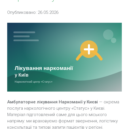
Києві
Опубликовано: 26.05.2026
Виклик нарколога анонімно у Києві
Зняття ломки УБОД у Києві
Зняття наркотичної ломки вдома у Києві
Екстрена наркологічна допомога у Києві
Імплантація Продетоксон у Києві
Реабілітація від наркоманії у Києві
Кодування від наркоманії у Києві
Амбулаторне лікування Наркоманії у Києві
— окрема
послуга наркологічного центру «Статус» у Києві.
Зняття наркотичної ломки у Києві
Матеріал підготовлений саме для цього міського
напряму: ми враховуємо формат звернення, логістику
Лікування залежності від метамфетаміну у
консультації та типові запити пацієнтів у регіоні.