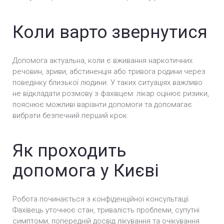
Києві
Коли варто звернутися
Лікування залежності від мефедрону у Києві
Лікування залежності від Екстазі у Києві
Допомога актуальна, коли є вживання наркотичних
речовин, зриви, абстиненція або тривога родини через
Лікування залежності від марихуани у Києві
поведінку близької людини. У таких ситуаціях важливо
не відкладати розмову з фахівцем: лікар оцінює ризики,
Лікування метадонової залежності у Києві
пояснює можливі варіанти допомоги та допомагає
вибрати безпечний перший крок.
Лікування спайсової залежності у Києві
Лікування сольової залежності у Києві
Як проходить
допомога у Києві
Робота починається з конфіденційної консультації.
Фахівець уточнює стан, тривалість проблеми, супутні
симптоми, попередній досвід лікування та очікування