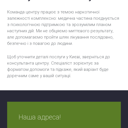
Команда центру працює з темою наркотичної
залежності комплексно: медична частина поєднується
з психологічною підтримкою та зрозумілим планом
наступних дій. Ми не обіцяємо миттєвого результату,
але допомагаємо пройти шлях лікування послідовно,
безпечно і з повагою до людини.
Щоб уточнити деталі послуги у Києві, зверніться до
консультанта центру. Спеціаліст зорієнтує за
форматом допомоги та підкаже, який варіант буде
доречним саме у вашій ситуації.
Наша адреса!