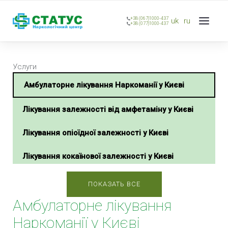
+38 (067)1000-437
uk
ru
+38 (077)1000-437
Услуги
Амбулаторне лікування Наркоманії у Києві
Лікування залежності від амфетаміну у Києві
Лікування опіоїдної залежності у Києві
Лікування кокаїнової залежності у Києві
Лікування героїнової залежності у Києві
ПОКАЗАТЬ ВСЕ
Амбулаторне лікування
Лікування наркоманії в стаціонарі у Києві
Наркоманії у Києві
Методи лікування наркотичної залежності у