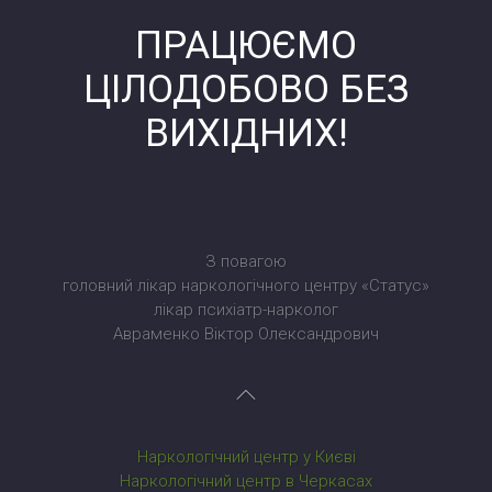
ПРАЦЮЄМО
ЦІЛОДОБОВО БЕЗ
ВИХІДНИХ!
З повагою
головний лікар наркологічного центру «Статус»
лікар психіатр-нарколог
Авраменко Віктор Олександрович
Наркологічний центр у Києві
Наркологічний центр в Черкасах