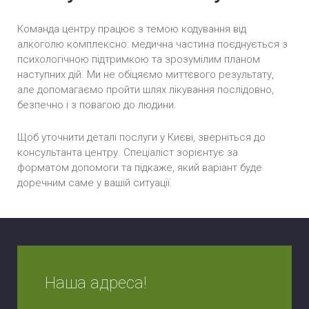
Команда центру працює з темою кодування від
алкоголю комплексно: медична частина поєднується з
психологічною підтримкою та зрозумілим планом
наступних дій. Ми не обіцяємо миттєвого результату,
але допомагаємо пройти шлях лікування послідовно,
безпечно і з повагою до людини.
Щоб уточнити деталі послуги у Києві, зверніться до
консультанта центру. Спеціаліст зорієнтує за
форматом допомоги та підкаже, який варіант буде
доречним саме у вашій ситуації.
Наша адреса!