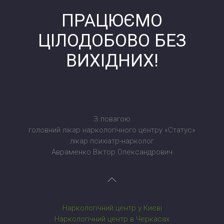
ПРАЦЮЄМО
ЦІЛОДОБОВО БЕЗ
ВИХІДНИХ!
З повагою
головний лікар наркологічного центру «Статус»
лікар психіатр-нарколог
Авраменко Віктор Олександрович
Наркологічний центр у Києві
Наркологічний центр в Черкасах