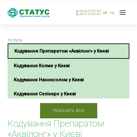
+38 (067)1000-437
uk
ru
+38 (077)1000-437
Услуги
Кодування Препаратом «Аквілонг» у Києві
Кодування Колме у Києві
Кодування Наноксолом у Києві
Кодування Селінкро у Києві
Кодування Тетлонгом у Києві
ПОКАЗАТЬ ВСЕ
Кодування Препаратом
Кодування Тетурамом у Києві
«Аквілонг» у Києві
Кодування Потрійний блок у Києві