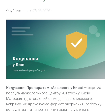
Опубликовано: 26.05.2026
Підшивка від алкоголізму у Києві
Імплантація блокатора алкоголю «Еспераль» у
Києві
Кодування залежності по методиці Довженко у
Києві
Внутрішньом’язова ін’єкція блокатора
алкоголю «Дісульфірам» у Києві
Кодування методом гiпноза у Києві
Розкодування у Києві
Кодування Препаратом «Аквілонг» у Києві
— окрема
послуга наркологічного центру «Статус» у Києві.
Кодування алкоголізму вдома у Києві
Матеріал підготовлений саме для цього міського
напряму: ми враховуємо формат звернення, логістику
Кодування від алкоголю в стаціонарі у Києві
консультації та типові запити пацієнтів у регіоні.