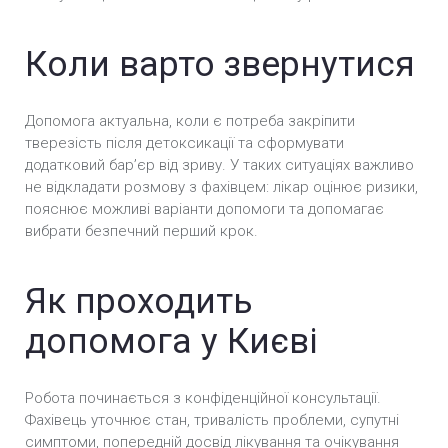
Термінове кодування від алкоголізму у Києві
Коли варто звернутися
Кодування від алкоголізму уколом у Києві
Допомога актуальна, коли є потреба закріпити
Безпечне кодування від алкоголізму у Києві
тверезість після детоксикації та сформувати
додатковий барʼєр від зриву. У таких ситуаціях важливо
Анонімне кодування від алкоголізму у Києві
не відкладати розмову з фахівцем: лікар оцінює ризики,
пояснює можливі варіанти допомоги та допомагає
Вшивання ампули від алкоголізму (Підшивка) у
вибрати безпечний перший крок.
Києві
Кодування Препаратом «Алгомінал» у Києві
Як проходить
Кодування препаратом Вівітрол у Києві
допомога у Києві
Кодування Подвійний блок у Києві
Робота починається з конфіденційної консультації.
Кодування Налтрексон у Києві
Фахівець уточнює стан, тривалість проблеми, супутні
симптоми, попередній досвід лікування та очікування