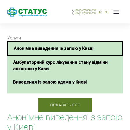
+38 (067)1000-437
uk
ru
+38 (077)1000-437
Услуги
Анонімне виведення із запою у Києві
Амбулаторний курс лікування стану відміни
алкоголю у Києві
Виведення із запою вдома у Києві
Крапельниця від Алкоголю у Києві
ПОКАЗАТЬ ВСЕ
Виведення із запою в стаціонарі у Києві
Анонімне виведення із запою
Примусове виведення із запою у Києві
у Києві