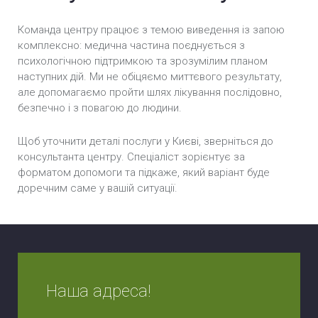
Команда центру працює з темою виведення із запою
комплексно: медична частина поєднується з
психологічною підтримкою та зрозумілим планом
наступних дій. Ми не обіцяємо миттєвого результату,
але допомагаємо пройти шлях лікування послідовно,
безпечно і з повагою до людини.
Щоб уточнити деталі послуги у Києві, зверніться до
консультанта центру. Спеціаліст зорієнтує за
форматом допомоги та підкаже, який варіант буде
доречним саме у вашій ситуації.
Наша адреса!