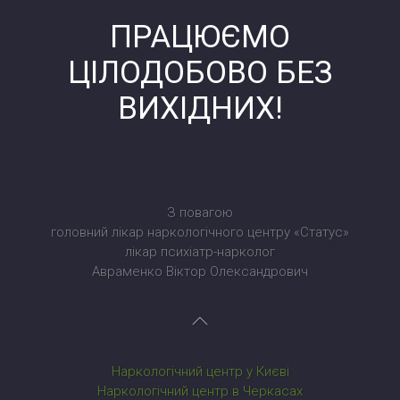
ПРАЦЮЄМО
ЦІЛОДОБОВО БЕЗ
ВИХІДНИХ!
З повагою
головний лікар наркологічного центру «Статус»
лікар психіатр-нарколог
Авраменко Віктор Олександрович
Наркологічний центр у Києві
Наркологічний центр в Черкасах