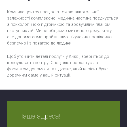
Команда центру працює з темою алкогольної
залежності комплексно: медична частина поєднується
з психологічною підтримкою та зрозумілим планом
наступних дій. Ми не обіцяємо миттєвого результату,
але допомагаємо пройти шлях лікування послідовно,
безпечно і з повагою до людини.
Щоб уточнити деталі послуги у Києві, зверніться до
консультанта центру. Спеціаліст зорієнтує за
форматом допомоги та підкаже, який варіант буде
доречним саме у вашій ситуації.
Наша адреса!