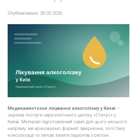
Опубликовано: 26.05.2026
Лікування алкогольної інтоксикації у Києві
Лікування похмілля у Києві
Психологічна допомога в разі алкоголізму у
Києві
Лікування пивного алкоголізму у Києві
Лікування жіночого алкоголізму у Києві
Лікування підліткового алкоголізму у Києві
Лікування алкоголізму гіпнозом у Києві
Медикаментозне лікування алкоголізму у Києві
—
окрема послуга наркологічного центру «Статус» у
Амбулаторне лікування алкоголізму у Києві
Києві. Матеріал підготовлений саме для цього міського
напряму: ми враховуємо формат звернення, логістику
Програма «12 кроків» у Києві
консультації та типові запити пацієнтів у регіоні.