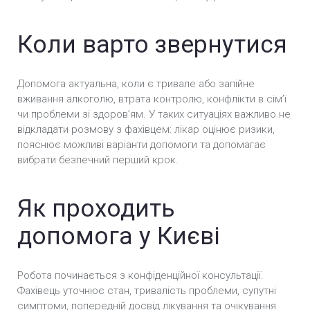
Реабілітація від алкоголізму у Києві
Коли варто звернутися
Анонімне лікування алкоголізму у Києві
Допомога актуальна, коли є тривале або запійне
Лікування алкоголізму в стаціонарі у Києві
вживання алкоголю, втрата контролю, конфлікти в сімʼї
чи проблеми зі здоровʼям. У таких ситуаціях важливо не
відкладати розмову з фахівцем: лікар оцінює ризики,
пояснює можливі варіанти допомоги та допомагає
вибрати безпечний перший крок.
Як проходить
допомога у Києві
Робота починається з конфіденційної консультації.
Фахівець уточнює стан, тривалість проблеми, супутні
симптоми, попередній досвід лікування та очікування