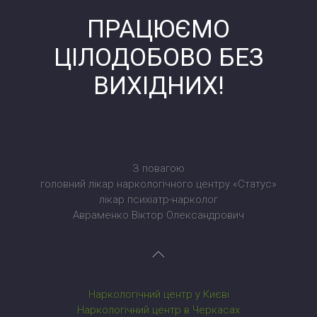
ПРАЦЮЄМО
ЦІЛОДОБОВО БЕЗ
ВИХІДНИХ!
З повагою
головний лікар наркологічного центру «Статус»
лікар психіатр-нарколог
Авраменко Віктор Олександрович
Наркологічний центр у Києві
Наркологічний центр в Черкасах