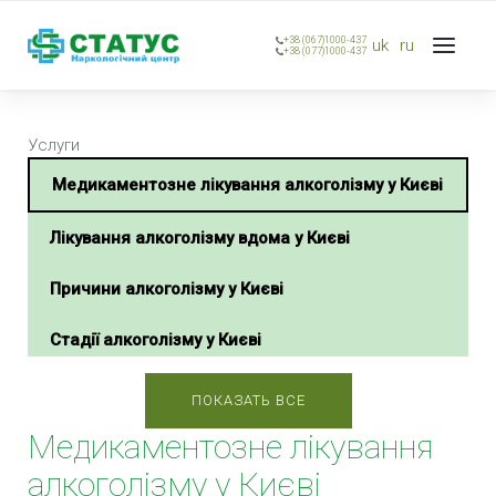
+38 (067)1000-437
uk
ru
+38 (077)1000-437
Услуги
Медикаментозне лікування алкоголізму у Києві
Лікування алкоголізму вдома у Києві
Причини алкоголізму у Києві
Стадії алкоголізму у Києві
Етапи лікування алкоголізму у Києві
ПОКАЗАТЬ ВСЕ
Медикаментозне лікування
Методи лікування алкоголізму у Києві
алкоголізму у Києві
Комплексне лікування алкоголізму у Києві