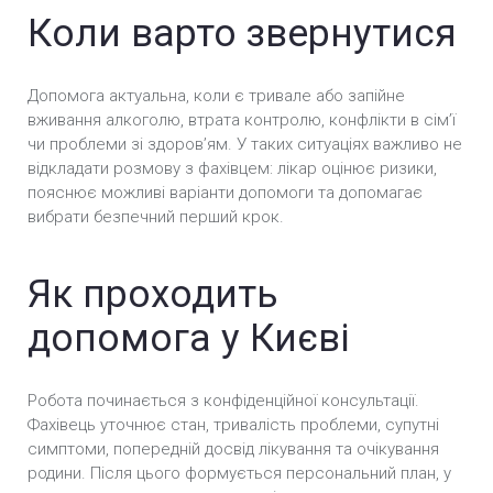
Коли варто звернутися
Реабілітація від алкоголізму у Києві
Анонімне лікування алкоголізму у Києві
Допомога актуальна, коли є тривале або запійне
вживання алкоголю, втрата контролю, конфлікти в сімʼї
Лікування алкоголізму в стаціонарі у Києві
чи проблеми зі здоровʼям. У таких ситуаціях важливо не
відкладати розмову з фахівцем: лікар оцінює ризики,
пояснює можливі варіанти допомоги та допомагає
вибрати безпечний перший крок.
Як проходить
допомога у Києві
Робота починається з конфіденційної консультації.
Фахівець уточнює стан, тривалість проблеми, супутні
симптоми, попередній досвід лікування та очікування
родини. Після цього формується персональний план, у