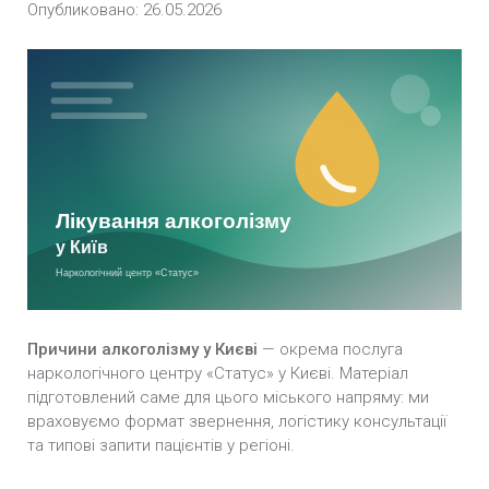
Опубликовано: 26.05.2026
Лікування алкогольної інтоксикації у Києві
Лікування похмілля у Києві
Психологічна допомога в разі алкоголізму у
Києві
Лікування пивного алкоголізму у Києві
Лікування жіночого алкоголізму у Києві
Лікування підліткового алкоголізму у Києві
Причини алкоголізму у Києві
— окрема послуга
Лікування алкоголізму гіпнозом у Києві
наркологічного центру «Статус» у Києві. Матеріал
підготовлений саме для цього міського напряму: ми
враховуємо формат звернення, логістику консультації
Амбулаторне лікування алкоголізму у Києві
та типові запити пацієнтів у регіоні.
Програма «12 кроків» у Києві