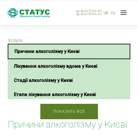
+38 (067)1000-437
uk
ru
+38 (077)1000-437
Услуги
Причини алкоголізму у Києві
Лікування алкоголізму вдома у Києві
Стадії алкоголізму у Києві
Етапи лікування алкоголізму у Києві
Методи лікування алкоголізму у Києві
ПОКАЗАТЬ ВСЕ
Причини алкоголізму у Києві
Медикаментозне лікування алкоголізму у Києві
Комплексне лікування алкоголізму у Києві