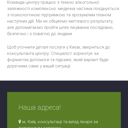
Команда центру працює з темою алкогольної
залежності комплексно: медична частина поєднується
з психологічною підтримкою та зрозумілим планом
наступних дій. Ми не обіцяємо миттєвого результату,
але допомагаємо пройти шлях лікування послідовно,
безпечно і з повагою до людини.
Щоб уточнити деталі послуги у Києві, зверніться до
консультанта центру. Спеціаліст зорієнтує за
форматом допомоги та підкаже, який варіант буде
доречним саме у вашій ситуації.
Наша адреса!
м. Київ, консультації та виїзд лікаря за
попереднім записом.