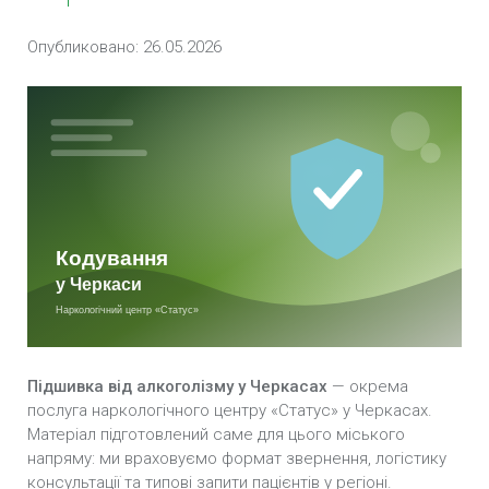
Опубликовано: 26.05.2026
Кодування Селінкро у Черкасах
Кодування Тетлонгом у Черкасах
Кодування Тетурамом у Черкасах
Кодування Потрійний блок у Черкасах
Імплантація блокатора алкоголю «Еспераль» у
Черкасах
Кодування залежності по методиці Довженко у
Черкасах
Підшивка від алкоголізму у Черкасах
— окрема
Внутрішньом’язова ін’єкція блокатора
послуга наркологічного центру «Статус» у Черкасах.
алкоголю «Дісульфірам» у Черкасах
Матеріал підготовлений саме для цього міського
напряму: ми враховуємо формат звернення, логістику
Кодування методом гiпноза у Черкасах
консультації та типові запити пацієнтів у регіоні.