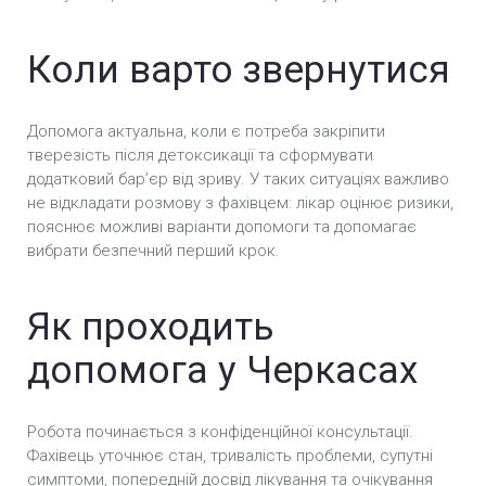
Розкодування у Черкасах
Коли варто звернутися
Кодування алкоголізму вдома у Черкасах
Допомога актуальна, коли є потреба закріпити
Кодування від алкоголю в стаціонарі у
тверезість після детоксикації та сформувати
Черкасах
додатковий барʼєр від зриву. У таких ситуаціях важливо
не відкладати розмову з фахівцем: лікар оцінює ризики,
Термінове кодування від алкоголізму у
пояснює можливі варіанти допомоги та допомагає
Черкасах
вибрати безпечний перший крок.
Кодування від алкоголізму уколом у Черкасах
Як проходить
Безпечне кодування від алкоголізму у Черкасах
допомога у Черкасах
Анонімне кодування від алкоголізму у Черкасах
Вшивання ампули від алкоголізму (Підшивка) у
Робота починається з конфіденційної консультації.
Черкасах
Фахівець уточнює стан, тривалість проблеми, супутні
симптоми, попередній досвід лікування та очікування