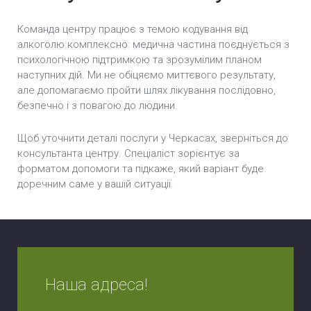
Команда центру працює з темою кодування від
алкоголю комплексно: медична частина поєднується з
психологічною підтримкою та зрозумілим планом
наступних дій. Ми не обіцяємо миттєвого результату,
але допомагаємо пройти шлях лікування послідовно,
безпечно і з повагою до людини.
Щоб уточнити деталі послуги у Черкасах, зверніться до
консультанта центру. Спеціаліст зорієнтує за
форматом допомоги та підкаже, який варіант буде
доречним саме у вашій ситуації.
Наша адреса!