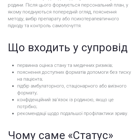
Кодування Препаратом «Аквілонг» у Черкасах
родини. Після цього формується персональний план, у
якому поєднуються попередній огляд, пояснення
методу, вибір препарату або психотерапевтичного
підходу та контроль самопочуття.
Що входить у супровід
первинна оцінка стану та медичних ризиків;
пояснення доступних форматів допомоги без тиску
на пацієнта;
підбір амбулаторного, стаціонарного або виїзного
формату;
конфіденційний звʼязок із родиною, якщо це
потрібно;
рекомендації щодо подальшої профілактики зриву.
Чому саме «Статус»