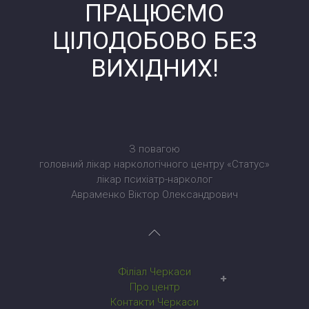
ПРАЦЮЄМО
ЦІЛОДОБОВО БЕЗ
ВИХІДНИХ!
З повагою
головний лікар наркологічного центру «Статус»
лікар психіатр-нарколог
Авраменко Віктор Олександрович
Філіал Черкаси
Наркологічний центр у Черкасах
Про центр
Контакти Черкаси