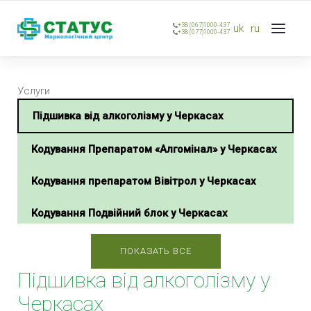
+38 (067)1000-437
uk
ru
+38 (077)1000-437
Услуги
Підшивка від алкоголізму у Черкасах
Кодування Препаратом «Алгомінал» у Черкасах
Кодування препаратом Вівітрол у Черкасах
Кодування Подвійний блок у Черкасах
Кодування Налтрексон у Черкасах
ПОКАЗАТЬ ВСЕ
Підшивка від алкоголізму у
Кодування Колме у Черкасах
Черкасах
Кодування Наноксолом у Черкасах