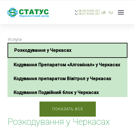
+38 (067)1000-437
uk
ru
+38 (077)1000-437
Услуги
Розкодування у Черкасах
Кодування Препаратом «Алгомінал» у Черкасах
Кодування препаратом Вівітрол у Черкасах
Кодування Подвійний блок у Черкасах
Кодування Налтрексон у Черкасах
ПОКАЗАТЬ ВСЕ
Розкодування у Черкасах
Кодування Колме у Черкасах
Кодування Наноксолом у Черкасах