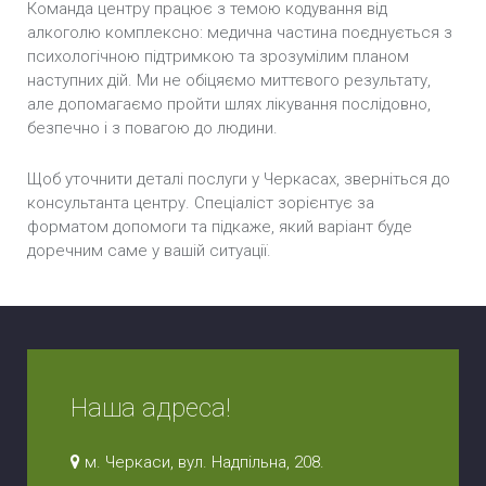
Команда центру працює з темою кодування від
алкоголю комплексно: медична частина поєднується з
психологічною підтримкою та зрозумілим планом
наступних дій. Ми не обіцяємо миттєвого результату,
але допомагаємо пройти шлях лікування послідовно,
безпечно і з повагою до людини.
Щоб уточнити деталі послуги у Черкасах, зверніться до
консультанта центру. Спеціаліст зорієнтує за
форматом допомоги та підкаже, який варіант буде
доречним саме у вашій ситуації.
Наша адреса!
м. Черкаси, вул. Надпільна, 208.