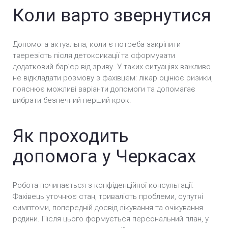
Коли варто звернутися
Кодування методом гiпноза у Черкасах
Кодування алкоголізму вдома у Черкасах
Допомога актуальна, коли є потреба закріпити
тверезість після детоксикації та сформувати
Кодування від алкоголю в стаціонарі у
додатковий барʼєр від зриву. У таких ситуаціях важливо
Черкасах
не відкладати розмову з фахівцем: лікар оцінює ризики,
пояснює можливі варіанти допомоги та допомагає
Термінове кодування від алкоголізму у
вибрати безпечний перший крок.
Черкасах
Як проходить
Кодування від алкоголізму уколом у Черкасах
допомога у Черкасах
Безпечне кодування від алкоголізму у Черкасах
Анонімне кодування від алкоголізму у Черкасах
Робота починається з конфіденційної консультації.
Фахівець уточнює стан, тривалість проблеми, супутні
Вшивання ампули від алкоголізму (Підшивка) у
симптоми, попередній досвід лікування та очікування
Черкасах
родини. Після цього формується персональний план, у