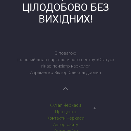
ЦІЛОДОБОВО БЕЗ
ВИХІДНИХ!
З повагою
головний лікар наркологічного центру «Статус»
лікар психіатр-нарколог
Авраменко Віктор Олександрович
Філіал Черкаси
Наркологічний центр у Черкасах
Про центр
Контакти Черкаси
Автор сайту
Карта сайту