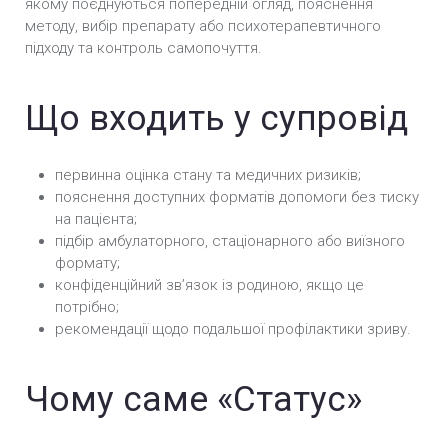
якому поєднуються попередній огляд, пояснення
Кодування Препаратом «Аквілонг» у Черкасах
методу, вибір препарату або психотерапевтичного
підходу та контроль самопочуття.
Що входить у супровід
первинна оцінка стану та медичних ризиків;
пояснення доступних форматів допомоги без тиску
на пацієнта;
підбір амбулаторного, стаціонарного або виїзного
формату;
конфіденційний звʼязок із родиною, якщо це
потрібно;
рекомендації щодо подальшої профілактики зриву.
Чому саме «Статус»