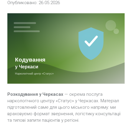
Опубликовано: 26.05.2026
Кодування Селінкро у Черкасах
Кодування Тетлонгом у Черкасах
Кодування Тетурамом у Черкасах
Кодування Потрійний блок у Черкасах
Підшивка від алкоголізму у Черкасах
Імплантація блокатора алкоголю «Еспераль» у
Черкасах
Розкодування у Черкасах
— окрема послуга
Кодування залежності по методиці Довженко у
наркологічного центру «Статус» у Черкасах. Матеріал
Черкасах
підготовлений саме для цього міського напряму: ми
враховуємо формат звернення, логістику консультації
та типові запити пацієнтів у регіоні.
Внутрішньом’язова ін’єкція блокатора
алкоголю «Дісульфірам» у Черкасах