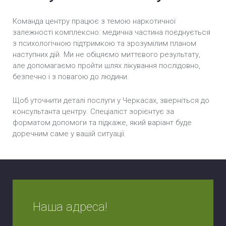
Команда центру працює з темою наркотичної
залежності комплексно: медична частина поєднується
з психологічною підтримкою та зрозумілим планом
наступних дій. Ми не обіцяємо миттєвого результату,
але допомагаємо пройти шлях лікування послідовно,
безпечно і з повагою до людини.
Щоб уточнити деталі послуги у Черкасах, зверніться до
консультанта центру. Спеціаліст зорієнтує за
форматом допомоги та підкаже, який варіант буде
доречним саме у вашій ситуації.
Наша адреса!