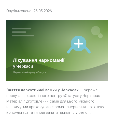
Лікування залежності від амфетаміну у
Черкасах
Опубликовано: 26.05.2026
Лікування опіоїдної залежності у Черкасах
Лікування кокаїнової залежності у Черкасах
Лікування героїнової залежності у Черкасах
Лікування наркоманії в стаціонарі у Черкасах
Методи лікування наркотичної залежності у
Черкасах
Виклик нарколога анонімно у Черкасах
Зняття наркотичної ломки у Черкасах
— окрема
послуга наркологічного центру «Статус» у Черкасах.
Зняття ломки УБОД у Черкасах
Матеріал підготовлений саме для цього міського
напряму: ми враховуємо формат звернення, логістику
Зняття наркотичної ломки вдома у Черкасах
консультації та типові запити пацієнтів у регіоні.