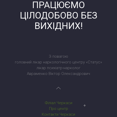
ПРАЦЮЄМО
ЦІЛОДОБОВО БЕЗ
ВИХІДНИХ!
З повагою
головний лікар наркологічного центру «Статус»
лікар психіатр-нарколог
Авраменко Віктор Олександрович
Філіал Черкаси
Наркологічний центр у Черкасах
Про центр
Контакти Черкаси