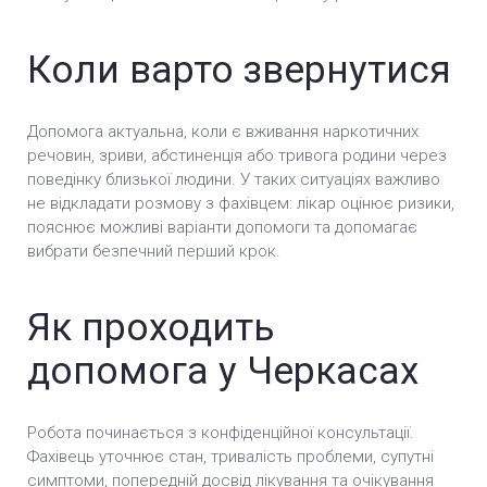
Екстрена наркологічна допомога у Черкасах
Коли варто звернутися
Імплантація Продетоксон у Черкасах
Допомога актуальна, коли є вживання наркотичних
Реабілітація від наркоманії у Черкасах
речовин, зриви, абстиненція або тривога родини через
поведінку близької людини. У таких ситуаціях важливо
Кодування від наркоманії у Черкасах
не відкладати розмову з фахівцем: лікар оцінює ризики,
пояснює можливі варіанти допомоги та допомагає
Амбулаторне лікування Наркоманії у Черкасах
вибрати безпечний перший крок.
Лікування залежності від метамфетаміну у
Черкасах
Як проходить
Лікування залежності від мефедрону у
допомога у Черкасах
Черкасах
Робота починається з конфіденційної консультації.
Фахівець уточнює стан, тривалість проблеми, супутні
симптоми, попередній досвід лікування та очікування