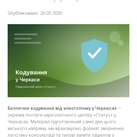
Кодування Наноксолом у Черкасах
Опубликовано: 26.05.2026
Кодування Селінкро у Черкасах
Кодування Тетлонгом у Черкасах
Кодування Тетурамом у Черкасах
Кодування Потрійний блок у Черкасах
Підшивка від алкоголізму у Черкасах
Імплантація блокатора алкоголю «Еспераль» у
Черкасах
Безпечне кодування від алкоголізму у Черкасах
—
Кодування залежності по методиці Довженко у
окрема послуга наркологічного центру «Статус» у
Черкасах
Черкасах. Матеріал підготовлений саме для цього
міського напряму: ми враховуємо формат звернення,
Внутрішньом’язова ін’єкція блокатора
логістику консультації та типові запити пацієнтів у