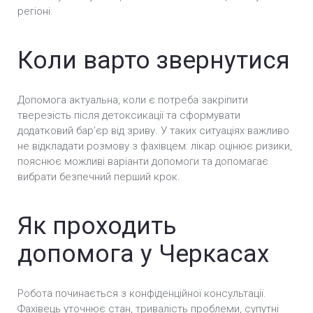
алкоголю «Дісульфірам» у Черкасах
регіоні.
Кодування методом гiпноза у Черкасах
Коли варто звернутися
Розкодування у Черкасах
Допомога актуальна, коли є потреба закріпити
Кодування алкоголізму вдома у Черкасах
тверезість після детоксикації та сформувати
додатковий барʼєр від зриву. У таких ситуаціях важливо
Кодування від алкоголю в стаціонарі у
не відкладати розмову з фахівцем: лікар оцінює ризики,
Черкасах
пояснює можливі варіанти допомоги та допомагає
вибрати безпечний перший крок.
Термінове кодування від алкоголізму у
Черкасах
Як проходить
Кодування від алкоголізму уколом у Черкасах
допомога у Черкасах
Анонімне кодування від алкоголізму у Черкасах
Вшивання ампули від алкоголізму (Підшивка) у
Робота починається з конфіденційної консультації.
Черкасах
Фахівець уточнює стан, тривалість проблеми, супутні