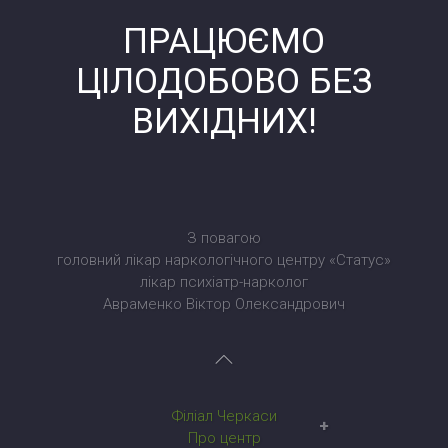
ПРАЦЮЄМО
ЦІЛОДОБОВО БЕЗ
ВИХІДНИХ!
З повагою
головний лікар наркологічного центру «Статус»
лікар психіатр-нарколог
Авраменко Віктор Олександрович
Філіал Черкаси
Наркологічний центр у Черкасах
Про центр