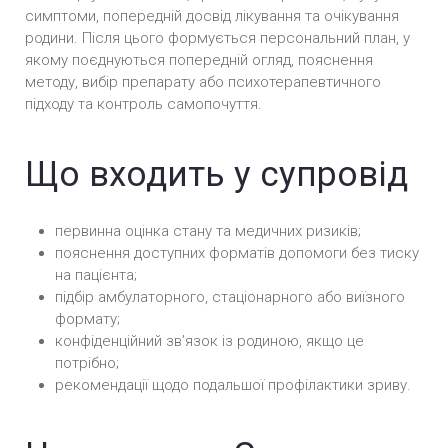
симптоми, попередній досвід лікування та очікування
Кодування Препаратом «Аквілонг» у Черкасах
родини. Після цього формується персональний план, у
якому поєднуються попередній огляд, пояснення
методу, вибір препарату або психотерапевтичного
підходу та контроль самопочуття.
Що входить у супровід
первинна оцінка стану та медичних ризиків;
пояснення доступних форматів допомоги без тиску
на пацієнта;
підбір амбулаторного, стаціонарного або виїзного
формату;
конфіденційний звʼязок із родиною, якщо це
потрібно;
рекомендації щодо подальшої профілактики зриву.