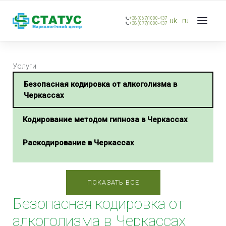
+38 (067)1000-437
uk
ru
+38 (077)1000-437
Услуги
Безопасная кодировка от алкоголизма в
Черкассах
Кодирование методом гипноза в Черкассах
Раскодирование в Черкассах
Кодирование алкоголизма на дому в Черкассах
ПОКАЗАТЬ ВСЕ
Кодирование от алкоголя в стационаре в
Безопасная кодировка от
Черкассах
алкоголизма в Черкассах
Срочное кодирование от алкоголизма в