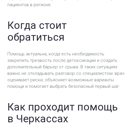
пациентов в регионе.
Кодировка Двойной блок в Черкассах
Кодирование Налтрексон в Черкассах
Когда стоит
обратиться
Кодирование Колме в Черкассах
Кодирование Наноксолом в Черкассах
Помощь актуальна, когда есть необходимость
закрепить трезвость после детоксикации и создать
Кодирование Селинкро в Черкассах
дополнительный барьер от срыва. В таких ситуациях
важно не откладывать разговор со специалистом: врач
Кодирование Тетлонгом в Черкассах
оценивает риски, объясняет возможные варианты
помощи и помогает выбрать безопасный первый шаг.
Кодирование Тетурамом в Черкассах
Кодирование Тройной блок в Черкассах
Как проходит помощь
Подшивка от алкоголизма в Черкассах
в Черкассах
Имплантация блокатора алкоголя «Эспераль» в