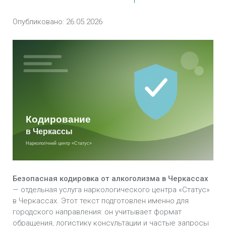
Черкассах
Опубликовано: 26.05.2026
Кодирование от алкоголизма уколом в
Черкассах
Анонимная кодировка от алкоголизма в
Черкассах
Вшивание ампулы от алкоголизма (Подшивка) в
Черкассах
Кодирование Препаратом «Аквилонг» в
Черкассах
Кодировка Препаратом «Алгоминал» в
Безопасная кодировка от алкоголизма в Черкассах
Черкассах
— отдельная услуга наркологического центра «Статус»
в Черкассах. Этот текст подготовлен именно для
Кодирование препаратом Вивитрол в
городского направления: он учитывает формат
Черкассах
обращения, логистику консультации и частые запросы