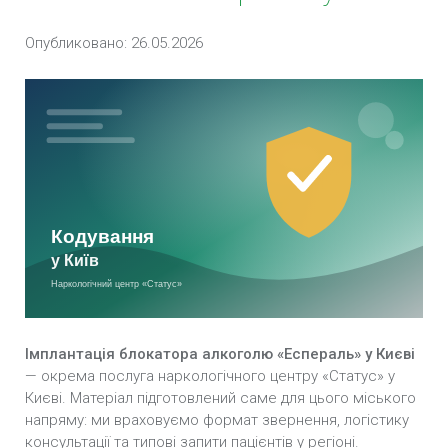
Кодування Потрійний блок у Києві
Опубликовано: 26.05.2026
Підшивка від алкоголізму у Києві
Кодування залежності по методиці Довженко у
Києві
Внутрішньом’язова ін’єкція блокатора
алкоголю «Дісульфірам» у Києві
Кодування методом гiпноза у Києві
Розкодування у Києві
Кодування алкоголізму вдома у Києві
Імплантація блокатора алкоголю «Еспераль» у Києві
— окрема послуга наркологічного центру «Статус» у
Кодування від алкоголю в стаціонарі у Києві
Києві. Матеріал підготовлений саме для цього міського
напряму: ми враховуємо формат звернення, логістику
Термінове кодування від алкоголізму у Києві
консультації та типові запити пацієнтів у регіоні.