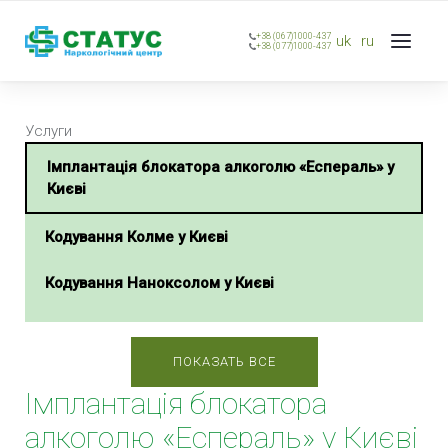
+38 (067)1000-437
uk
ru
+38 (077)1000-437
Услуги
Імплантація блокатора алкоголю «Еспераль» у
Києві
Кодування Колме у Києві
Кодування Наноксолом у Києві
Кодування Селінкро у Києві
ПОКАЗАТЬ ВСЕ
Кодування Тетлонгом у Києві
Імплантація блокатора
Кодування Тетурамом у Києві
алкоголю «Еспераль» у Києві