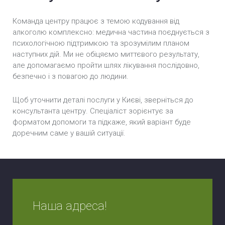
Команда центру працює з темою кодування від
алкоголю комплексно: медична частина поєднується з
психологічною підтримкою та зрозумілим планом
наступних дій. Ми не обіцяємо миттєвого результату,
але допомагаємо пройти шлях лікування послідовно,
безпечно і з повагою до людини.
Щоб уточнити деталі послуги у Києві, зверніться до
консультанта центру. Спеціаліст зорієнтує за
форматом допомоги та підкаже, який варіант буде
доречним саме у вашій ситуації.
Наша адреса!