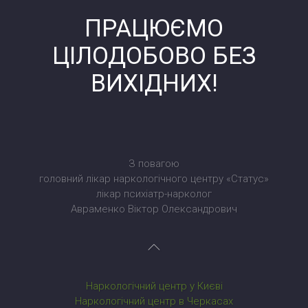
ПРАЦЮЄМО
ЦІЛОДОБОВО БЕЗ
ВИХІДНИХ!
З повагою
головний лікар наркологічного центру «Статус»
лікар психіатр-нарколог
Авраменко Віктор Олександрович
Наркологічний центр у Києві
Наркологічний центр в Черкасах