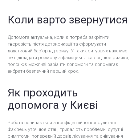
Кодування від алкоголізму уколом у Києві
Коли варто звернутися
Безпечне кодування від алкоголізму у Києві
Допомога актуальна, коли є потреба закріпити
Анонімне кодування від алкоголізму у Києві
тверезість після детоксикації та сформувати
додатковий барʼєр від зриву. У таких ситуаціях важливо
Вшивання ампули від алкоголізму (Підшивка) у
не відкладати розмову з фахівцем: лікар оцінює ризики,
Києві
пояснює можливі варіанти допомоги та допомагає
вибрати безпечний перший крок.
Кодування Препаратом «Аквілонг» у Києві
Кодування Препаратом «Алгомінал» у Києві
Як проходить
Кодування препаратом Вівітрол у Києві
допомога у Києві
Кодування Подвійний блок у Києві
Робота починається з конфіденційної консультації.
Кодування Налтрексон у Києві
Фахівець уточнює стан, тривалість проблеми, супутні
симптоми, попередній досвід лікування та очікування