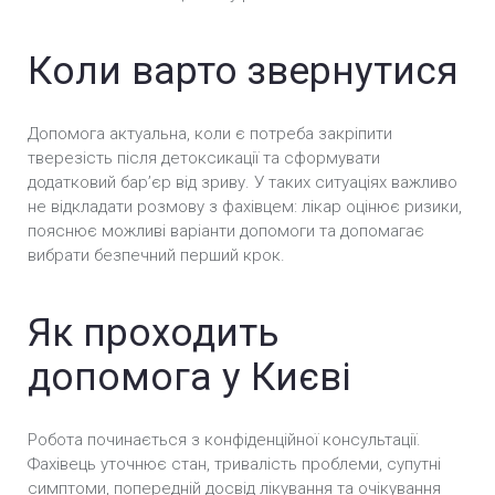
Термінове кодування від алкоголізму у Києві
Коли варто звернутися
Кодування від алкоголізму уколом у Києві
Допомога актуальна, коли є потреба закріпити
Безпечне кодування від алкоголізму у Києві
тверезість після детоксикації та сформувати
додатковий барʼєр від зриву. У таких ситуаціях важливо
Анонімне кодування від алкоголізму у Києві
не відкладати розмову з фахівцем: лікар оцінює ризики,
пояснює можливі варіанти допомоги та допомагає
Вшивання ампули від алкоголізму (Підшивка) у
вибрати безпечний перший крок.
Києві
Кодування Препаратом «Аквілонг» у Києві
Як проходить
Кодування Препаратом «Алгомінал» у Києві
допомога у Києві
Кодування препаратом Вівітрол у Києві
Робота починається з конфіденційної консультації.
Кодування Подвійний блок у Києві
Фахівець уточнює стан, тривалість проблеми, супутні
симптоми, попередній досвід лікування та очікування