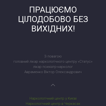
ПРАЦЮЄМО
ЦІЛОДОБОВО БЕЗ
ВИХІДНИХ!
З повагою
головний лікар наркологічного центру «Статус»
лікар психіатр-нарколог
Авраменко Віктор Олександрович
Наркологічний центр у Києві
Наркологічний центр в Черкасах