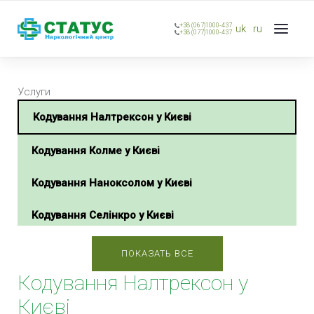
+38 (067)1000-437
uk
ru
+38 (077)1000-437
Услуги
Кодування Налтрексон у Києві
Кодування Колме у Києві
Кодування Наноксолом у Києві
Кодування Селінкро у Києві
Кодування Тетлонгом у Києві
ПОКАЗАТЬ ВСЕ
Кодування Налтрексон у
Кодування Тетурамом у Києві
Києві
Кодування Потрійний блок у Києві