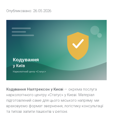
Опубликовано: 26.05.2026
Підшивка від алкоголізму у Києві
Імплантація блокатора алкоголю «Еспераль» у
Києві
Кодування залежності по методиці Довженко у
Києві
Внутрішньом’язова ін’єкція блокатора
алкоголю «Дісульфірам» у Києві
Кодування методом гiпноза у Києві
Розкодування у Києві
Кодування Налтрексон у Києві
— окрема послуга
наркологічного центру «Статус» у Києві. Матеріал
Кодування алкоголізму вдома у Києві
підготовлений саме для цього міського напряму: ми
враховуємо формат звернення, логістику консультації
Кодування від алкоголю в стаціонарі у Києві
та типові запити пацієнтів у регіоні.