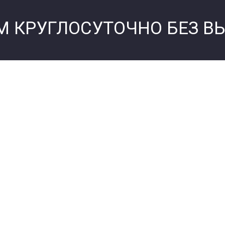
М КРУГЛОСУТОЧНО БЕЗ В
Филиал Черкас
Про центр
Контакты Черк
с»
Автор сайта
Карта сайта
Статьи
Лечение алкого
Черкассах