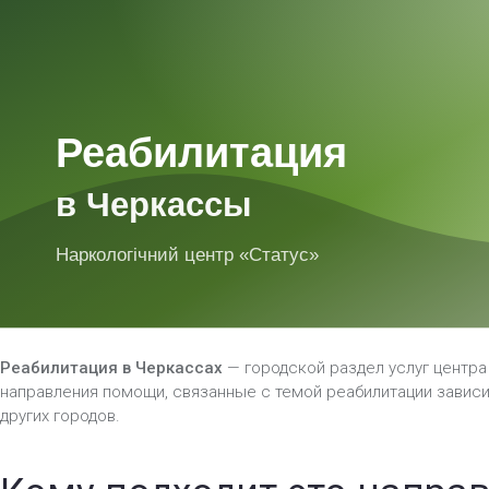
Реабилитация в Черкассах
— городской раздел услуг центра
направления помощи, связанные с темой реабилитации зависи
других городов.