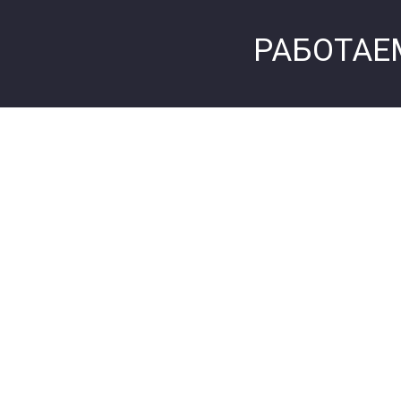
РАБОТАЕ
С уважением
главный врач наркологического центра «Стату
Доктор психиатр-Нарколог
Авраменко Виктор Александрович