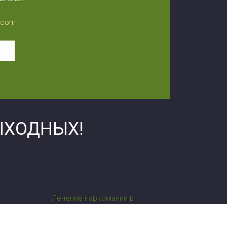
l.com
ЫХОДНЫХ!
Лечение наркомании в
Черкассах
сы
Лечение алкоголизма в