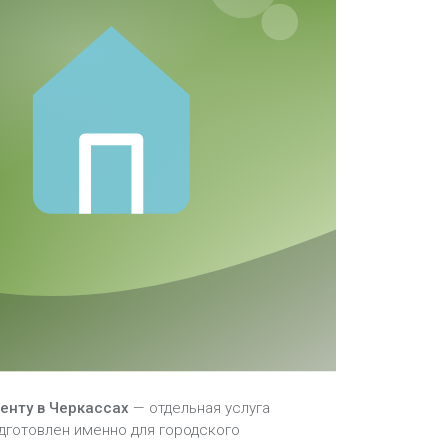
енту в Черкассах
— отдельная услуга
одготовлен именно для городского