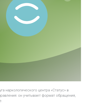
уга наркологического центра «Статус» в
правления: он учитывает формат обращения,
е.