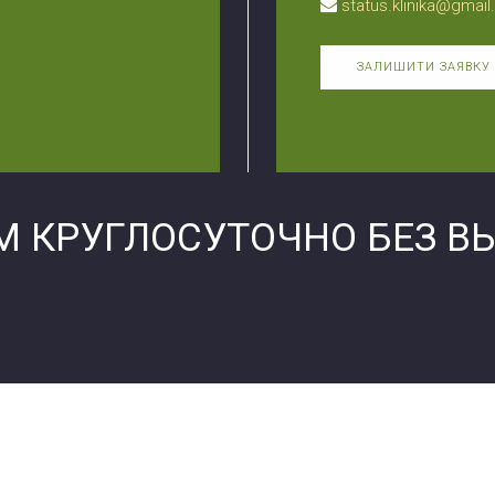
status.klinika@gmai
ЗАЛИШИТИ ЗАЯВКУ
М КРУГЛОСУТОЧНО БЕЗ В
Филиал Черкас
Про центр
Контакты Черк