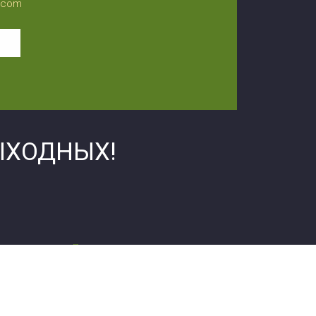
l.com
ЫХОДНЫХ!
Лечение наркомании в
Черкассах
сы
Лечение алкоголизма в
Черкассах
ассы
Кодирование от алкоголя в