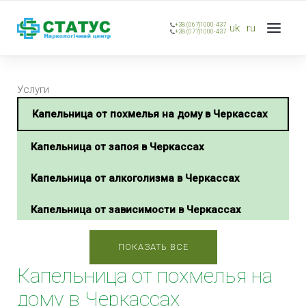
+38 (067)1000-437
uk
ru
+38 (077)1000-437
Услуги
Капельница от похмелья на дому в Черкассах
Капельница от запоя в Черкассах
Капельница от алкоголизма в Черкассах
Капельница от зависимости в Черкассах
Капельница «Детокс» в Черкассах
ПОКАЗАТЬ ВСЕ
Капельница от похмелья на
Капельница на дому в Черкассах
дому в Черкассах
Капельница от наркотиков в Черкассах