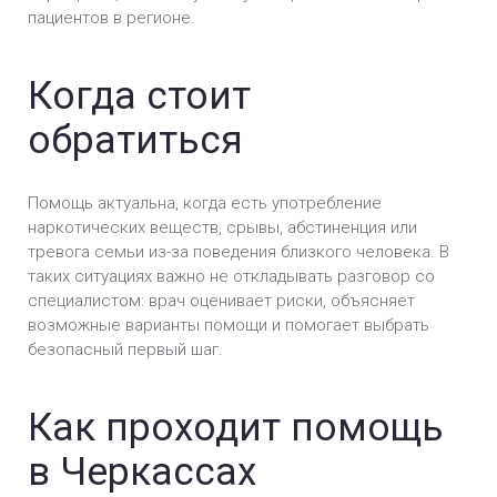
Черкассах
пациентов в регионе.
Лечение зависимости от мефедрона в
Черкассах
Когда стоит
обратиться
Лечение зависимости от Экстази в Черкассах
Лечение зависимости от марихуаны в
Помощь актуальна, когда есть употребление
Черкассах
наркотических веществ, срывы, абстиненция или
тревога семьи из-за поведения близкого человека. В
Лечение метадоновой зависимости в
таких ситуациях важно не откладывать разговор со
Черкассах
специалистом: врач оценивает риски, объясняет
возможные варианты помощи и помогает выбрать
Лечение спайсовой зависимости в Черкассах
безопасный первый шаг.
Лечение солевой зависимости в Черкассах
Как проходит помощь
Лечение зависимости от амфетамина в
Черкассах
в Черкассах