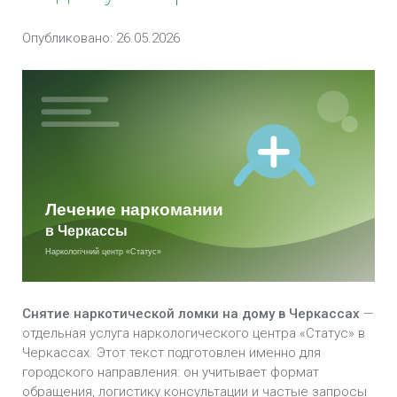
Кодирование от наркомании в Черкассах
Опубликовано: 26.05.2026
Лечение кокаиновой зависимости в Черкассах
Лечение героиновой зависимости в Черкассах
Лечение наркомании в стационаре в
Черкассах
Методы лечения наркотической зависимости
в Черкассах
Снятие наркотической ломки в Черкассах
Снятие наркотической ломки на дому в Черкассах
—
Амбулаторное лечение Наркомании в
отдельная услуга наркологического центра «Статус» в
Черкассах
Черкассах. Этот текст подготовлен именно для
городского направления: он учитывает формат
Лечение зависимости от метамфетамина в
обращения, логистику консультации и частые запросы