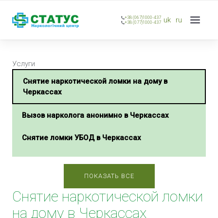
+38 (067)1000-437
uk
ru
+38 (077)1000-437
Услуги
Снятие наркотической ломки на дому в
Черкассах
Вызов нарколога анонимно в Черкассах
Снятие ломки УБОД в Черкассах
Экстренная наркологическая помощь в
Черкассах
ПОКАЗАТЬ ВСЕ
Снятие наркотической ломки
Имплантация Продетоксон в Черкассах
на дому в Черкассах
Реабилитация от наркомании в Черкассах