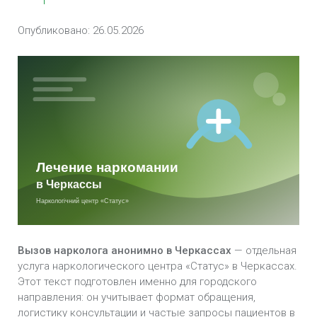
Кодирование от наркомании в Черкассах
Опубликовано: 26.05.2026
Лечение кокаиновой зависимости в Черкассах
Лечение героиновой зависимости в Черкассах
Лечение наркомании в стационаре в
Черкассах
Методы лечения наркотической зависимости
в Черкассах
Снятие наркотической ломки в Черкассах
Вызов нарколога анонимно в Черкассах
— отдельная
Амбулаторное лечение Наркомании в
услуга наркологического центра «Статус» в Черкассах.
Черкассах
Этот текст подготовлен именно для городского
направления: он учитывает формат обращения,
Лечение зависимости от метамфетамина в
логистику консультации и частые запросы пациентов в