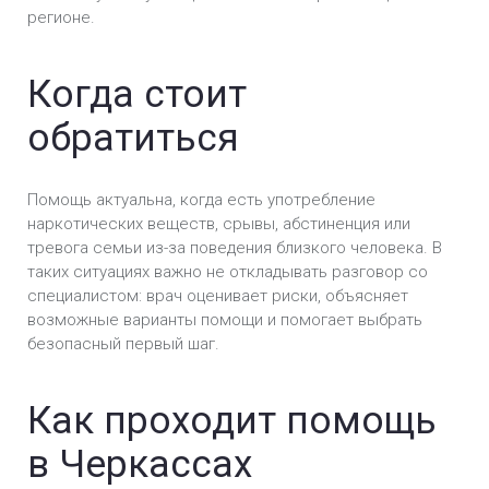
Черкассах
регионе.
Лечение зависимости от мефедрона в
Черкассах
Когда стоит
обратиться
Лечение зависимости от Экстази в Черкассах
Лечение зависимости от марихуаны в
Помощь актуальна, когда есть употребление
Черкассах
наркотических веществ, срывы, абстиненция или
тревога семьи из-за поведения близкого человека. В
Лечение метадоновой зависимости в
таких ситуациях важно не откладывать разговор со
Черкассах
специалистом: врач оценивает риски, объясняет
возможные варианты помощи и помогает выбрать
Лечение спайсовой зависимости в Черкассах
безопасный первый шаг.
Лечение солевой зависимости в Черкассах
Как проходит помощь
Лечение зависимости от амфетамина в
Черкассах
в Черкассах