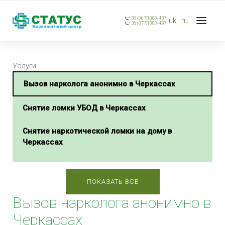
+38 (067)1000-437
uk
ru
+38 (077)1000-437
Услуги
Вызов нарколога анонимно в Черкассах
Снятие ломки УБОД в Черкассах
Снятие наркотической ломки на дому в
Черкассах
Экстренная наркологическая помощь в
Черкассах
ПОКАЗАТЬ ВСЕ
Вызов нарколога анонимно в
Имплантация Продетоксон в Черкассах
Черкассах
Реабилитация от наркомании в Черкассах