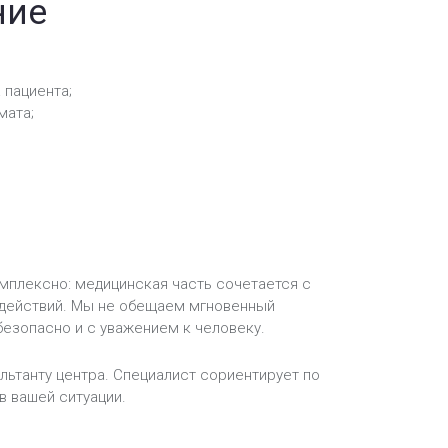
ние
 пациента;
мата;
омплексно: медицинская часть сочетается с
 действий. Мы не обещаем мгновенный
безопасно и с уважением к человеку.
ультанту центра. Специалист сориентирует по
в вашей ситуации.