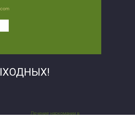
l.com
ЫХОДНЫХ!
Лечение наркомании в
Черкассах
сы
Лечение алкоголизма в
Черкассах